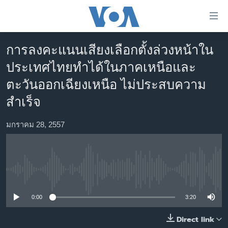
ลิ้งค์
เชื่อม
ต่อ
การลงคะแนนเสียงเลือกตั้งล่วงหน้าใน
หน้าหลัก
ข้าม
ประเทศไทยทำได้ในภาคเหนือและ
ไป
โลก
ตะวันออกเฉียงเหนือ ไม่ประสบความ
เนื้อหา
เอเชีย
หลัก
สำเร็จ
สหรัฐฯ
ข้าม
ไป
มกราคม 28, 2557
ไทย
หน้า
ธุรกิจ
หลัก
ข้าม
วิทยาศาสตร์
ไป
No media source currently available
สังคมและสุขภาพ
ที่
การ
ไลฟ์สไตล์
0:00
3:20
ค้นหา
ตรวจสอบข่าว
Direct link