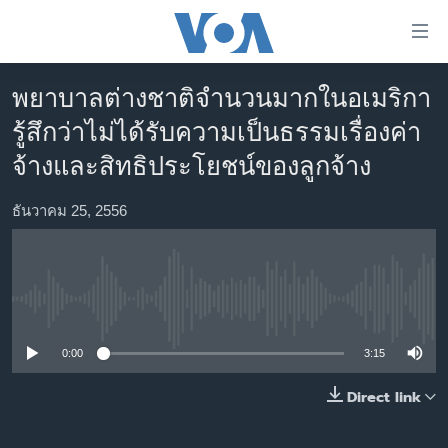
ลิ้งค์
เชื่อม
ต่อ
พยาบาลต่างชาติจำนวนมากในอเมริกา
หน้าหลัก
ข้าม
รู้สึกว่าไม่ได้รับความเป็นธรรมเรื่องค่า
ไป
โลก
จ้างและสิทธิประโยชน์ของลูกจ้าง
เนื้อหา
เอเชีย
หลัก
สหรัฐฯ
ธันวาคม 25, 2556
ข้าม
ไป
ไทย
หน้า
ธุรกิจ
หลัก
No media source currently available
ข้าม
วิทยาศาสตร์
ไป
สังคมและสุขภาพ
0:00
3:15
ที่
การ
ไลฟ์สไตล์
Direct link
ค้นหา
ตรวจสอบข่าว