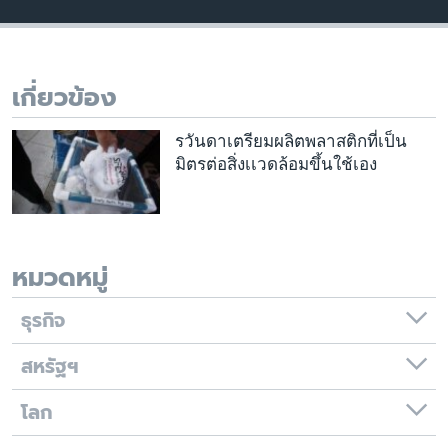
เรียนรู้ภาษาอังกฤษ
พอดคาสต์
เกี่ยวข้อง
ติดตามเรา
รวันดาเตรียมผลิตพลาสติกที่เป็น
มิตรต่อสิ่งเเวดล้อมขึ้นใช้เอง
เลือกภาษา
หมวดหมู่
ธุรกิจ
สหรัฐฯ
โลก