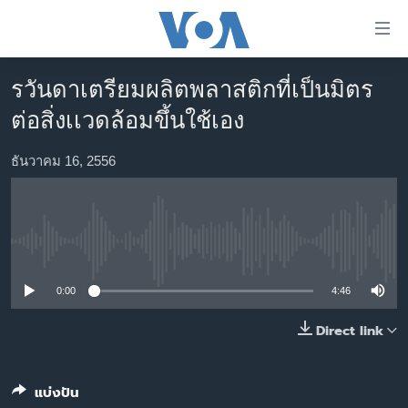
ลิ้งค์
เชื่อม
ต่อ
รวันดาเตรียมผลิตพลาสติกที่เป็นมิตร
หน้าหลัก
ข้าม
ต่อสิ่งเเวดล้อมขึ้นใช้เอง
ไป
โลก
เนื้อหา
เอเชีย
ธันวาคม 16, 2556
หลัก
สหรัฐฯ
ข้าม
ไป
ไทย
หน้า
No media source currently available
ธุรกิจ
หลัก
ข้าม
วิทยาศาสตร์
0:00
4:46
ไป
สังคมและสุขภาพ
Direct link
ที่
การ
ไลฟ์สไตล์
ค้นหา
ตรวจสอบข่าว
แบ่งปัน