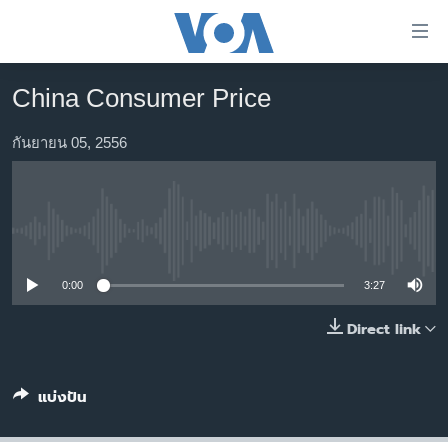
ลิ้งค์
เชื่อม
ต่อ
China Consumer Price
หน้าหลัก
ข้าม
ไป
โลก
กันยายน 05, 2556
เนื้อหา
เอเชีย
หลัก
สหรัฐฯ
ข้าม
ไป
No media source currently available
ไทย
หน้า
ธุรกิจ
หลัก
0:00
3:27
ข้าม
วิทยาศาสตร์
Direct link
ไป
สังคมและสุขภาพ
ที่
การ
ไลฟ์สไตล์
แบ่งปัน
ค้นหา
ตรวจสอบข่าว