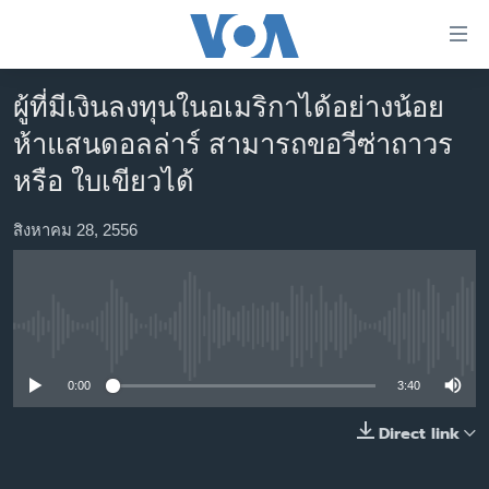
ลิ้งค์
เชื่อม
ต่อ
ผู้ที่มีเงินลงทุนในอเมริกาได้อย่างน้อย
หน้าหลัก
ข้าม
ห้าแสนดอลล่าร์ สามารถขอวีซ่าถาวร
ไป
โลก
หรือ ใบเขียวได้
เนื้อหา
เอเชีย
หลัก
สหรัฐฯ
สิงหาคม 28, 2556
ข้าม
ไป
ไทย
หน้า
ธุรกิจ
หลัก
No media source currently available
ข้าม
วิทยาศาสตร์
ไป
สังคมและสุขภาพ
0:00
3:40
ที่
การ
ไลฟ์สไตล์
Direct link
ค้นหา
ตรวจสอบข่าว