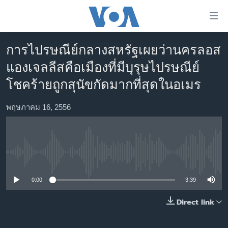
ลิ้งค์
เชื่อม
ต่อ
การไปรษณีย์กลางสหรัฐเผยว่านครลอส
หน้าหลัก
ข้าม
แองเจลลีสคือเมืองที่มีบุรุษไปรษณีย์
ไป
โลก
โชคร้ายถูกสุนัขกัดมากที่สุดในอเมร
เนื้อหา
เอเชีย
หลัก
สหรัฐฯ
พฤษภาคม 16, 2556
ข้าม
ไป
ไทย
หน้า
ธุรกิจ
หลัก
No media source currently available
ข้าม
วิทยาศาสตร์
ไป
สังคมและสุขภาพ
0:00
3:39
ที่
การ
ไลฟ์สไตล์
Direct link
ค้นหา
ตรวจสอบข่าว