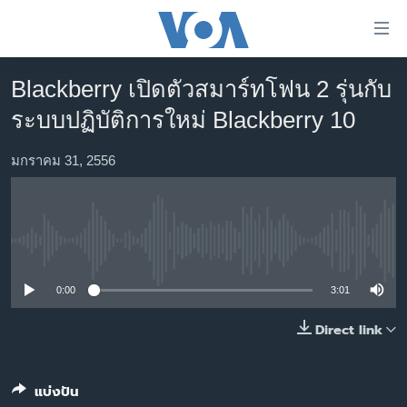
ลิ้งค์
เชื่อม
ต่อ
Blackberry เปิดตัวสมาร์ทโฟน 2 รุ่นกับ
หน้าหลัก
ข้าม
ระบบปฏิบัติการใหม่ Blackberry 10
ไป
โลก
เนื้อหา
เอเชีย
มกราคม 31, 2556
หลัก
สหรัฐฯ
ข้าม
ไป
ไทย
หน้า
No media source currently available
ธุรกิจ
หลัก
ข้าม
วิทยาศาสตร์
0:00
3:01
ไป
สังคมและสุขภาพ
Direct link
ที่
การ
ไลฟ์สไตล์
ค้นหา
ตรวจสอบข่าว
แบ่งปัน