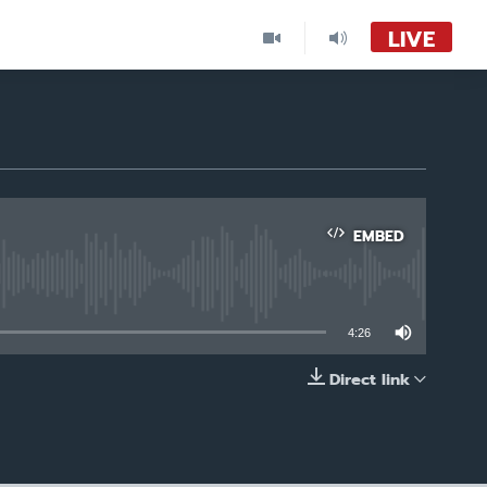
LIVE
EMBED
able
4:26
Direct link
EMBED