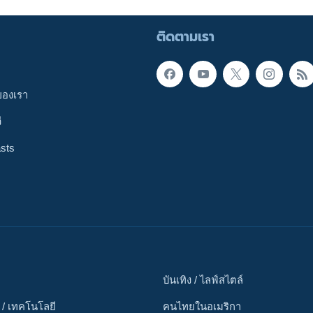
ติดตามเรา
ของเรา
ี
sts
บันเทิง / ไลฟ์สไตล์
 / เทคโนโลยี
คนไทยในอเมริกา