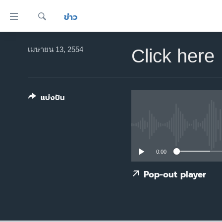
ลิ้งค์
ข่าว
เชื่อม
ค้นหา
ต่อ
หน้าหลัก
เมษายน 13, 2554
Click here
ข้าม
โลก
ไป
เอเชีย
เนื้อหา
หลัก
แบ่งปัน
สหรัฐฯ
ข้าม
ไทย
ไป
หน้า
ธุรกิจ
หลัก
วิทยาศาสตร์
0:00
ข้าม
ไป
สังคมและสุขภาพ
Pop-out player
ที่
ไลฟ์สไตล์
การ
ตรวจสอบข่าว
ค้นหา