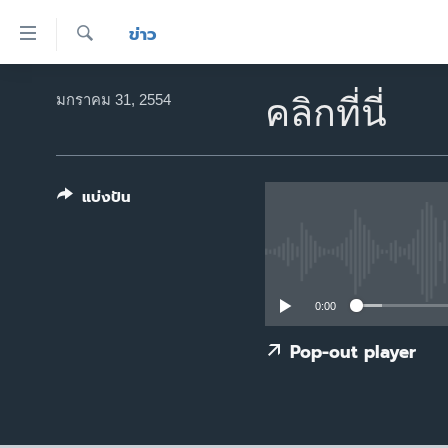
ลิ้งค์
ข่าว
เชื่อม
ค้นหา
ต่อ
หน้าหลัก
มกราคม 31, 2554
คลิกที่นี่
ข้าม
โลก
ไป
เอเชีย
เนื้อหา
หลัก
แบ่งปัน
สหรัฐฯ
ข้าม
ไทย
ไป
หน้า
ธุรกิจ
หลัก
วิทยาศาสตร์
0:00
ข้าม
ไป
สังคมและสุขภาพ
Pop-out player
ที่
ไลฟ์สไตล์
การ
ตรวจสอบข่าว
ค้นหา