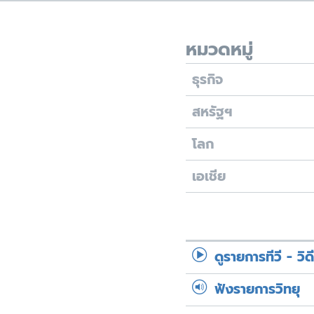
เรียนรู้ภาษาอังกฤษ
พอดคาสต์
หมวดหมู่
ธุรกิจ
สหรัฐฯ
โลก
เอเชีย
ดูรายการทีวี - วิด
ฟังรายการวิทยุ