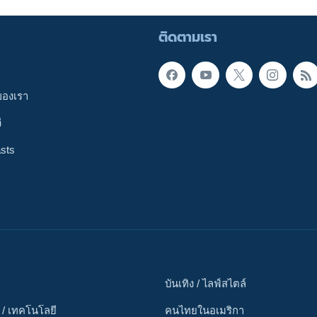
ติดตามเรา
ของเรา
ี
sts
บันเทิง / ไลฟ์สไตล์
 / เทคโนโลยี
คนไทยในอเมริกา