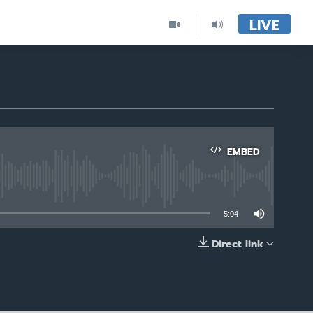
LIVE
EMBED
able
5:04
Direct link
EMBED