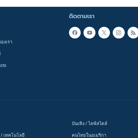
ติดตามเรา
ของเรา
ี
sts
บันเทิง / ไลฟ์สไตล์
 / เทคโนโลยี
คนไทยในอเมริกา