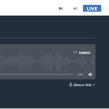
LIVE
EMBED
able
3:41
Direct link
EMBED