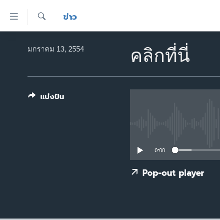
ลิ้งค์
ข่าว
เชื่อม
ค้นหา
ต่อ
หน้าหลัก
มกราคม 13, 2554
คลิกที่นี่
ข้าม
โลก
ไป
เอเชีย
เนื้อหา
หลัก
แบ่งปัน
สหรัฐฯ
ข้าม
ไทย
ไป
หน้า
ธุรกิจ
หลัก
วิทยาศาสตร์
0:00
ข้าม
ไป
สังคมและสุขภาพ
Pop-out player
ที่
ไลฟ์สไตล์
การ
ตรวจสอบข่าว
ค้นหา