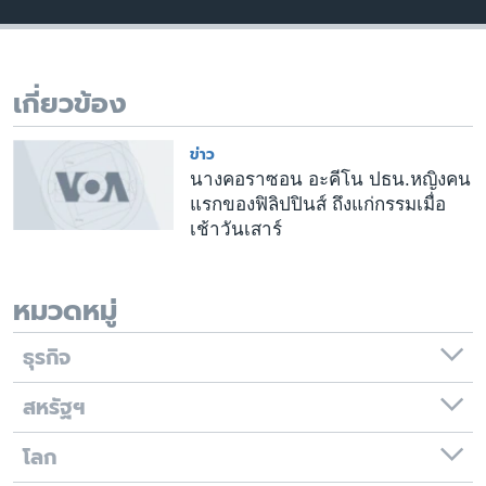
เรียนรู้ภาษาอังกฤษ
พอดคาสต์
เกี่ยวข้อง
ติดตามเรา
ข่าว
นางคอราซอน อะคีโน ปธน.หญิงคน
แรกของฟิลิปปินส์ ถึงแก่กรรมเมื่อ
เลือกภาษา
เช้าวันเสาร์
หมวดหมู่
ธุรกิจ
สหรัฐฯ
โลก