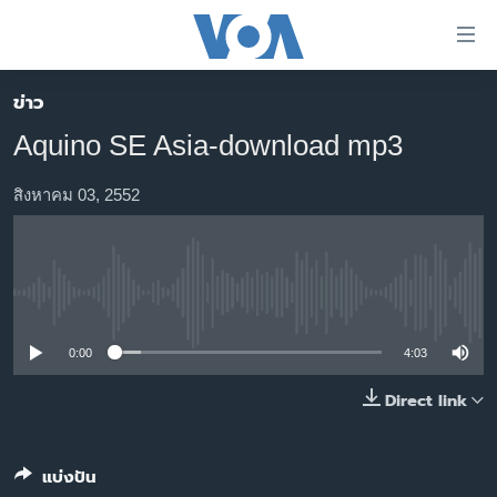
ลิ้งค์
เชื่อม
ต่อ
ข่าว
หน้าหลัก
ข้าม
Aquino SE Asia-download mp3
ไป
โลก
เนื้อหา
เอเชีย
สิงหาคม 03, 2552
หลัก
สหรัฐฯ
ข้าม
ไป
ไทย
หน้า
No media source currently available
ธุรกิจ
หลัก
ข้าม
วิทยาศาสตร์
0:00
4:03
ไป
สังคมและสุขภาพ
Direct link
ที่
การ
ไลฟ์สไตล์
ค้นหา
ตรวจสอบข่าว
แบ่งปัน