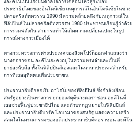
งอะคีโนเป็นแรงบันดาลใจการเคลื่อนไหวสู่ระบอบ
ประชาธิปไตยของอินโดนีเซีย เหตุการณ์ในอินโดนีเซียในช่วง
ปลายคริสต์ทศวรรษ 1990 มีความคล้ายคลึงกับเหตุการณ์ใน
ฟิลิปปินส์ในปลายคริสต์ทศวรรษ 1980 ประชาชนเรียนรู้ว่าด้วย
การรวมพลังกัน สามารถทำให้เกิดความเปลี่ยนแปลงในรูป
การณ์ทางการเมืองได้
ทางกระทรวงการต่างประเทศของสิงคโปร์ก็ออกคำแถลงว่า
นางคอราซอน อะคีโนจะคงอยู่ในความทรงจำและเป็นที่
ยกย่องนับถือ ทั้งในฟิลิปปินส์เองและในนานาประเทศสำหรับ
การที่เธออุทิศตนเพื่อประชาชน
ประธานาธิบดีกลอเรีย อาโรโยของฟิลิปปินส์ ซึ่งกำลังเยือน
สหรัฐอย่างเป็นทางการ ยกย่องสดุดีนางคอราซอน อะคีโนที่
เธอช่วยฟื้นฟูประชาธิปไตย และตัวบทกฏหมายในฟิลิปปินส์
และประธานาธิบดีบารัค โอบามาของสหรัฐ แสดงความเศร้า
สลดใจในมรณกรรมของอดีตประธานาธิบดีคอราซอน อะคีโน