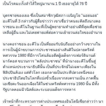
เรียนรู้ภาษาอังกฤษ
เป็นโรคมะเร็งลำไส้ใหญ่มานาน 1 ปี เธออายุได้ 76 ปี
พอดคาสต์
บุตรชายของเธอ ซึ่งเป็นสมาชิกวุฒิสภา เบนิญโย "นอยนอย"
อะคีโนที่ 3 กล่าวกับผู้สื่อข่าวว่า เขาเชื่อว่าคนจะคิดถึงนางคอ
ติดตามเรา
ราซอน อะคีโนในฐานะที่เป็นผู้พยายามทำอย่างดีที่สุดเพื่อช่วย
เหลือผู้อื่น และไม่เคยพ่ายแพ้ต่อความเย้ายวนล่อใจของอำนาจ
นางคอราซอน อะคีโน เป็นที่ยอมรับนับถืออย่างกว้างขวางใน
เลือกภาษา
การเป็นผู้นำขบวนการประชาชนอย่างสันติในปลายคริสต์
ทศวรรษ 1980 ที่มีการโค่นล้มอดีตผู้เผด็จการเฟอร์ดินานด์
มาร์คอส ขบวนการ "พลังประชาชน" ที่นำนางอะคีโนขึ้นสู่
ตำแหน่งประธานาธิบดีนั้น เป็นที่ประจักษ์ไม่เฉพาะเพียงใน
ฟิลิปปินส์เอง แต่ทั่วโลก เธอกลายเป็นประทีปดวงหนึ่งของ
ประชาธิปไตยในโลกที่แบ่งขั้วเนื่องจากสงครามเย็น ภาคพื้น
เอเชียตะวันออกเฉียงใต้ในช่วงคริสต์ทศวรรษ 1980 นั้น มีทั้ง
รัฐบาลคอมมิวนิสต์และระบอบเผด็จการทหาร
เจ้าหน้าที่กระทรวงการต่างประเทศของอินโดนีเซียกล่าวว่า นา