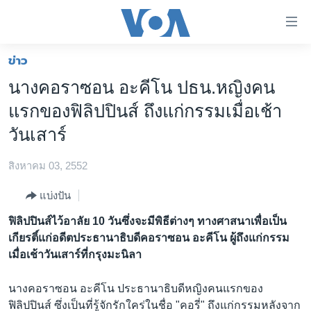
ลิ้งค์
เชื่อม
ต่อ
ข่าว
หน้าหลัก
ข้าม
นางคอราซอน อะคีโน ปธน.หญิงคน
ไป
โลก
แรกของฟิลิปปินส์ ถึงแก่กรรมเมื่อเช้า
เนื้อหา
เอเชีย
หลัก
วันเสาร์
สหรัฐฯ
ข้าม
ไป
สิงหาคม 03, 2552
ไทย
หน้า
ธุรกิจ
แบ่งปัน
หลัก
ข้าม
วิทยาศาสตร์
ฟิลิปปินส์ไว้อาลัย 10 วันซึ่งจะมีพิธีต่างๆ ทางศาสนาเพื่อเป็น
ไป
เกียรติ์แก่อดีตประธานาธิบดีคอราซอน อะคีโน ผู้ถึงแก่กรรม
สังคมและสุขภาพ
ที่
เมื่อเช้าวันเสาร์ที่กรุงมะนิลา
การ
ไลฟ์สไตล์
ค้นหา
นางคอราซอน อะคีโน ประธานาธิบดีหญิงคนแรกของ
ตรวจสอบข่าว
ฟิลิปปินส์ ซึ่งเป็นที่รู้จักรักใคร่ในชื่อ "คอรี่" ถึงแก่กรรมหลังจาก