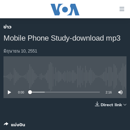
ลิ้งค์
เชื่อม
ต่อ
ข่าว
หน้าหลัก
ข้าม
Mobile Phone Study-download mp3
ไป
โลก
เนื้อหา
เอเชีย
มิถุนายน 10, 2551
หลัก
สหรัฐฯ
ข้าม
ไป
ไทย
หน้า
No media source currently available
ธุรกิจ
หลัก
ข้าม
วิทยาศาสตร์
0:00
2:16
ไป
สังคมและสุขภาพ
Direct link
ที่
การ
ไลฟ์สไตล์
ค้นหา
ตรวจสอบข่าว
แบ่งปัน