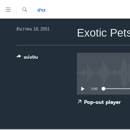
ลิ้งค์
ข่าว
เชื่อม
ค้นหา
ต่อ
หน้าหลัก
ธันวาคม 18, 2551
Exotic Pe
ข้าม
โลก
ไป
เอเชีย
เนื้อหา
หลัก
แบ่งปัน
สหรัฐฯ
ข้าม
ไทย
ไป
หน้า
ธุรกิจ
หลัก
วิทยาศาสตร์
0:00
ข้าม
ไป
สังคมและสุขภาพ
Pop-out player
ที่
ไลฟ์สไตล์
การ
ตรวจสอบข่าว
ค้นหา