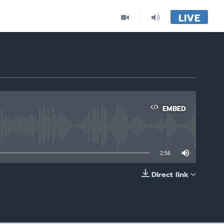
LIVE
EMBED
able
2:56
Direct link
EMBED