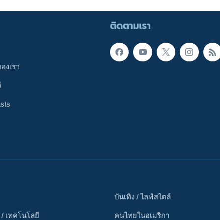
ติดตามเรา
ของเรา
ี
sts
บันเทิง / ไลฟ์สไตล์
 / เทคโนโลยี
คนไทยในอเมริกา