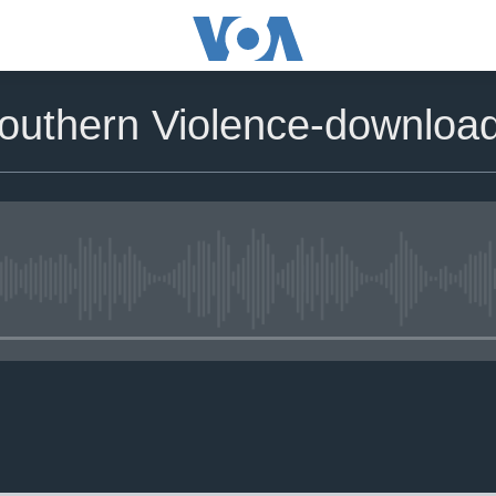
Southern Violence-downloa
No media source currently avail