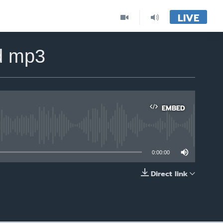
LIVE
d mp3
EMBED
able
0:00:00
Direct link
EMBED