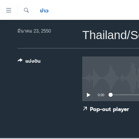
ลิ้งค์
ข่าว
เชื่อม
ค้นหา
ต่อ
หน้าหลัก
มีนาคม 23, 2550
Thailand/
ข้าม
โลก
ไป
เอเชีย
เนื้อหา
หลัก
แบ่งปัน
สหรัฐฯ
ข้าม
ไทย
ไป
หน้า
ธุรกิจ
หลัก
วิทยาศาสตร์
0:00
ข้าม
ไป
สังคมและสุขภาพ
Pop-out player
ที่
ไลฟ์สไตล์
การ
ตรวจสอบข่าว
ค้นหา