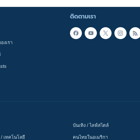
ติดตามเรา
ของเรา
ี
sts
บันเทิง / ไลฟ์สไตล์
 / เทคโนโลยี
คนไทยในอเมริกา