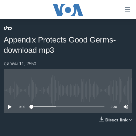
ลิ้งค์
เชื่อม
ต่อ
ข่าว
หน้าหลัก
ข้าม
Appendix Protects Good Germs-
ไป
โลก
download mp3
เนื้อหา
เอเชีย
หลัก
สหรัฐฯ
ตุลาคม 11, 2550
ข้าม
ไป
ไทย
หน้า
ธุรกิจ
หลัก
No media source currently available
ข้าม
วิทยาศาสตร์
ไป
สังคมและสุขภาพ
0:00
2:30
ที่
การ
ไลฟ์สไตล์
Direct link
ค้นหา
ตรวจสอบข่าว