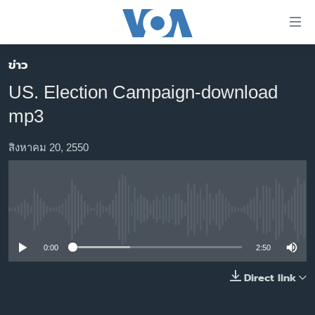
ลิ้งค์
เชื่อม
ต่อ
ข่าว
หน้าหลัก
ข้าม
US. Election Campaign-download
ไป
โลก
mp3
เนื้อหา
เอเชีย
หลัก
สหรัฐฯ
สิงหาคม 20, 2550
ข้าม
ไป
ไทย
หน้า
ธุรกิจ
หลัก
No media source currently available
ข้าม
วิทยาศาสตร์
ไป
สังคมและสุขภาพ
0:00
2:50
ที่
การ
ไลฟ์สไตล์
Direct link
ค้นหา
ตรวจสอบข่าว