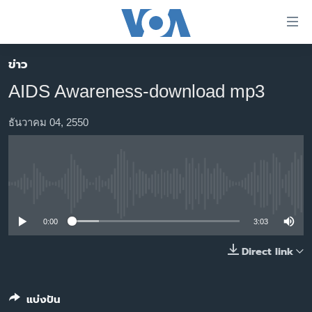
ลิ้งค์
เชื่อม
ต่อ
ข่าว
หน้าหลัก
ข้าม
AIDS Awareness-download mp3
ไป
โลก
เนื้อหา
เอเชีย
ธันวาคม 04, 2550
หลัก
สหรัฐฯ
ข้าม
ไป
ไทย
หน้า
No media source currently available
ธุรกิจ
หลัก
ข้าม
วิทยาศาสตร์
0:00
3:03
ไป
สังคมและสุขภาพ
Direct link
ที่
การ
ไลฟ์สไตล์
ค้นหา
ตรวจสอบข่าว
แบ่งปัน