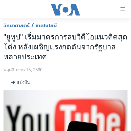
ลิ้งค์
เชื่อม
ต่อ
วิทยาศาสตร์ / เทคโนโลยี
หน้าหลัก
ข้าม
"ยูทูป" เริ่มมาตรการลบวิดีโอแนวคิดสุด
ไป
โลก
โต่ง หลังเผชิญแรงกดดันจากรัฐบาล
เนื้อหา
เอเชีย
หลัก
หลายประเทศ
สหรัฐฯ
ข้าม
ไป
พฤศจิกายน 15, 2560
ไทย
หน้า
ธุรกิจ
แบ่งปัน
หลัก
ข้าม
วิทยาศาสตร์
ไป
สังคมและสุขภาพ
ที่
การ
ไลฟ์สไตล์
ค้นหา
ตรวจสอบข่าว