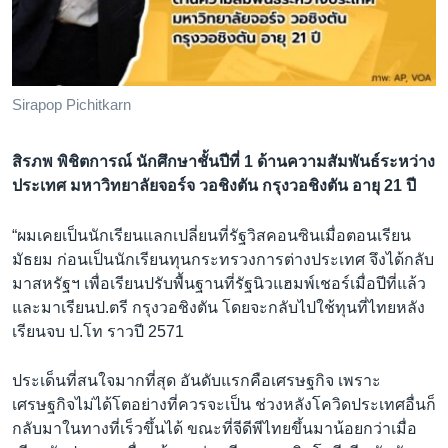
Sirapop Pichitkarn
สิรภพ พิชิตการณ์ นักศึกษาชั้นปีที่ 1 ด้านความสัมพันธ์ระหว่าง
ประเทศ มหาวิทยาลัยจอร์จ วอชิงตัน กรุงวอชิงตัน อายุ 21 ปี
“ผมเคยเป็นนักเรียนแลกเปลี่ยนที่รัฐวิสคอนซินเมื่อตอนเรียน
มัธยม ก่อนเป็นนักเรียนทุนกระทรวงการต่างประเทศ จึงได้กลับ
มาสหรัฐฯ เพื่อเรียนปรับพื้นฐานที่รัฐนิวแฮมพ์เชอร์เมื่อปีที่แล้ว
และมาเรียนป.ตรี กรุงวอชิงตัน โดยจะกลับไปใช้ทุนที่ไทยหลัง
เรียนจบ ป.โท ราวปี 2571
ประเด็นที่สนใจมากที่สุด อันดับแรกคือเศรษฐกิจ เพราะ
เศรษฐกิจไม่ได้โตอย่างที่ควรจะเป็น ช่วงหลังโควิดประเทศอื่นก็
กลับมาในทางที่เร็วขึ้นได้ ขณะที่จีดีพีไทยขึ้นมาน้อยกว่าเมื่อ