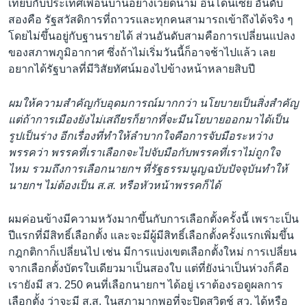
เทียบกับประเทศเพื่อนบ้านอย่างเวียดนาม อินโดนีเซีย อันดับ
สองคือ รัฐสวัสดิการที่ถาวรและทุกคนสามารถเข้าถึงได้จริง ๆ
โดยไม่ขึ้นอยู่กับฐานรายได้ ส่วนอันดับสามคือการเปลี่ยนแปลง
ของสภาพภูมิอากาศ ซึ่งถ้าไม่เริ่มวันนี้ก็อาจช้าไปแล้ว เลย
อยากได้รัฐบาลที่มีวิสัยทัศน์มองไปข้างหน้าหลายสิบปี
ผมให้ความสำคัญกับอุดมการณ์มากกว่า นโยบายเป็นสิ่งสำคัญ
แต่ถ้าการเมืองยังไม่เสถียรก็ยากที่จะมีนโยบายออกมาได้เป็น
รูปเป็นร่าง อีกเรื่องที่ทำให้ลำบากใจคือการจับมือระหว่าง
พรรคว่า พรรคที่เราเลือกจะไปจับมือกับพรรคที่เราไม่ถูกใจ
ไหม รวมถึงการเลือกนายกฯ ที่รัฐธรรมนูญฉบับปัจจุบันทำให้
นายกฯ ไม่ต้องเป็น ส.ส. หรือหัวหน้าพรรคก็ได้
ผมค่อนข้างมีความหวังมากขึ้นกับการเลือกตั้งครั้งนี้ เพราะเป็น
ปีแรกที่มีสิทธิ์เลือกตั้ง และจะมีผู้มีสิทธิ์เลือกตั้งครั้งแรกเพิ่มขึ้น
กฎกติกาก็เปลี่ยนไป เช่น มีการแบ่งเขตเลือกตั้งใหม่ การเปลี่ยน
จากเลือกตั้งบัตรใบเดียวมาเป็นสองใบ แต่ที่ยังน่าเป็นห่วงก็คือ
เรายังมี สว. 250 คนที่เลือกนายกฯ ได้อยู่ เราต้องรอดูผลการ
เลือกตั้ง ว่าจะมี ส.ส. ในสภามากพอที่จะปิดสวิตช์ สว. ได้หรือ