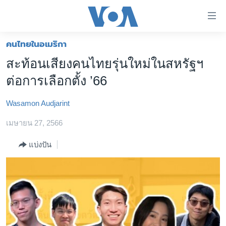
ลิ้งค์
เชื่อม
ต่อ
คนไทยในอเมริกา
หน้าหลัก
ข้าม
สะท้อนเสียงคนไทยรุ่นใหม่ในสหรัฐฯ
ไป
โลก
ต่อการเลือกตั้ง ’66
เนื้อหา
เอเชีย
หลัก
Wasamon Audjarint
สหรัฐฯ
ข้าม
ไป
เมษายน 27, 2566
ไทย
หน้า
ธุรกิจ
แบ่งปัน
หลัก
ข้าม
วิทยาศาสตร์
ไป
สังคมและสุขภาพ
ที่
การ
ไลฟ์สไตล์
ค้นหา
ตรวจสอบข่าว