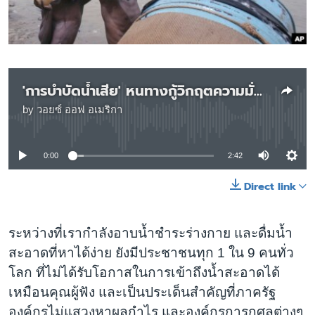
เรียนรู้ภาษาอังกฤษ
พอดคาสต์
ติดตามเรา
'การบำบัดน้ำเสีย' หนทางกู้วิกฤตความมั่นคงทางน้ำของโลก
by
วอยซ์ ออฟ อเมริกา
No media source currently available
เลือกภาษา
0:00
2:42
Direct link
ระหว่างที่เรากำลังอาบน้ำชำระร่างกาย และดื่มน้ำ
สะอาดที่หาได้ง่าย ยังมีประชาชนทุก 1 ใน 9 คนทั่ว
โลก ที่ไม่ได้รับโอกาสในการเข้าถึงน้ำสะอาดได้
เหมือนคุณผู้ฟัง และเป็นประเด็นสำคัญที่ภาครัฐ
องค์กรไม่แสวงหาผลกำไร และองค์กรการกุศลต่างๆ