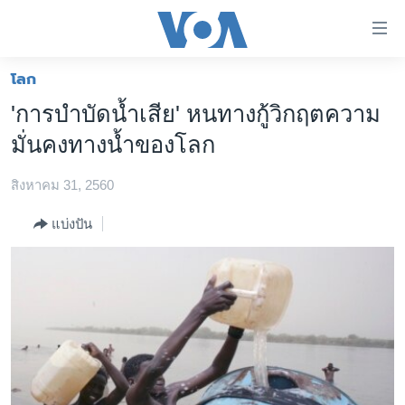
ลิ้งค์
เชื่อม
ต่อ
โลก
หน้าหลัก
ข้าม
'การบำบัดน้ำเสีย' หนทางกู้วิกฤตความ
ไป
โลก
มั่นคงทางน้ำของโลก
เนื้อหา
เอเชีย
หลัก
สิงหาคม 31, 2560
สหรัฐฯ
ข้าม
ไป
ไทย
แบ่งปัน
หน้า
ธุรกิจ
หลัก
ข้าม
วิทยาศาสตร์
ไป
สังคมและสุขภาพ
ที่
การ
ไลฟ์สไตล์
ค้นหา
ตรวจสอบข่าว