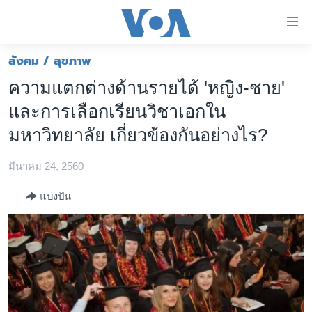
ลิ้งค์
เชื่อม
ต่อ
สังคม / สุขภาพ
หน้าหลัก
ข้าม
ความแตกต่างด้านรายได้ 'หญิง-ชาย'
ไป
โลก
และการเลือกเรียนวิชาเอกใน
เนื้อหา
เอเชีย
หลัก
มหาวิทยาลัย เกี่ยวข้องกันอย่างไร?
สหรัฐฯ
ข้าม
ไป
มีนาคม 24, 2560
ไทย
หน้า
ธุรกิจ
แบ่งปัน
หลัก
ข้าม
วิทยาศาสตร์
ไป
สังคมและสุขภาพ
ที่
การ
ไลฟ์สไตล์
ค้นหา
ตรวจสอบข่าว