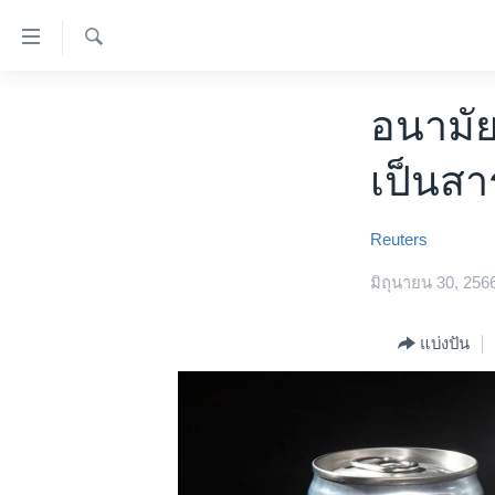
ลิ้งค์
เชื่อม
ค้นหา
ต่อ
หน้าหลัก
อนามัย
ข้าม
โลก
ไป
เป็นสา
เอเชีย
เนื้อหา
หลัก
สหรัฐฯ
ข้าม
Reuters
ไทย
ไป
มิถุนายน 30, 256
หน้า
ธุรกิจ
หลัก
วิทยาศาสตร์
แบ่งปัน
ข้าม
ไป
สังคมและสุขภาพ
ที่
ไลฟ์สไตล์
การ
ตรวจสอบข่าว
ค้นหา