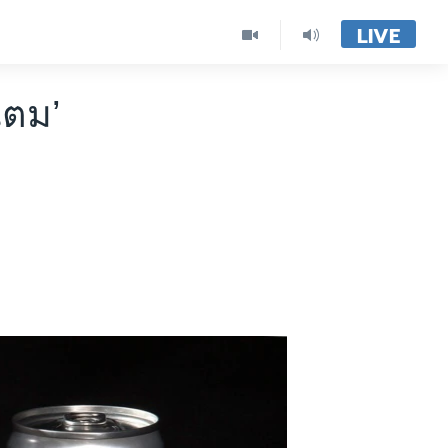
LIVE
แตม’