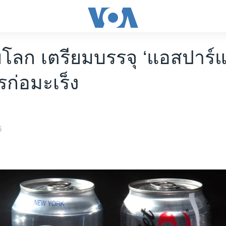
โลก เตรียมบรรจุ ‘แอสปาร์
รก่อมะเร็ง
6