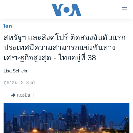
ลิ้งค์
เชื่อม
ต่อ
โลก
หน้าหลัก
ข้าม
สหรัฐฯ และสิงคโปร์ ติดสองอันดับแรก
ไป
โลก
ประเทศมีความสามารถแข่งขันทาง
เนื้อหา
เอเชีย
หลัก
เศรษฐกิจสูงสุด - ไทยอยู่ที่ 38
สหรัฐฯ
ข้าม
ไป
Lisa Schlein
ไทย
หน้า
ตุลาคม 18, 2561
ธุรกิจ
หลัก
ข้าม
วิทยาศาสตร์
แบ่งปัน
ไป
สังคมและสุขภาพ
ที่
การ
ไลฟ์สไตล์
ค้นหา
ตรวจสอบข่าว