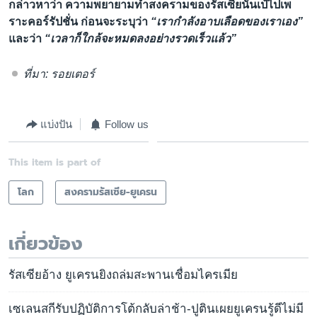
กล่าวหาว่า ความพยายามทำสงครามของรัสเซียนั้นเป๋ไปเพ
ราะคอร์รัปชั่น ก่อนจะระบุว่า
“เรากำลังอาบเลือดของเราเอง”
และว่า
“เวลาก็ใกล้จะหมดลงอย่างรวดเร็วแล้ว”
ที่มา: รอยเตอร์
แบ่งปัน
Follow us
This item is part of
โลก
สงครามรัสเซีย-ยูเครน
เกี่ยวข้อง
รัสเซียอ้าง ยูเครนยิงถล่มสะพานเชื่อมไครเมีย
เซเลนสกีรับปฏิบัติการโต้กลับล่าช้า-ปูตินเผยยูเครนรู้ดีไม่มี