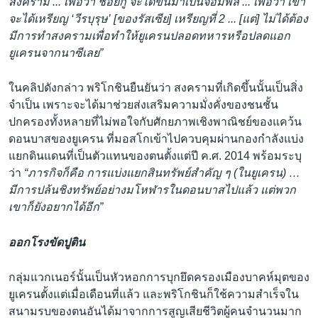
สงคราม ... เพื่อว่า ชอยกู จะได้ขึ้นมาเป็นจอมพล ... เพื่อว่า เขา
จะได้เหรียญ ‘วีรบุรุษ’ [ของรัสเซีย] เหรียญที่ 2 ... [แต่] ไม่ได้ต้อง
มีการทำสงครามเพื่อทำให้ยูเครนปลอดทหารหรือปลดแอก
ยูเครนจากนาซีเลย”
ในคลิปดังกล่าว พริโกชินยืนยันว่า สงครามที่เกิดขึ้นนั้นเป็นสิ่ง
จำเป็น เพราะจะได้มาช่วยส่งเสริมความมั่งคั่งของชนชั้น
ปกครองทั้งหลายที่ไม่พอใจกับศักยภาพเชิงพาณิชย์ของแคว้น
ดอนบาสของยูเครน ที่มอสโกเข้าไปควบคุมผ่านกองกำลังแบ่ง
แยกดินแดนที่เป็นตัวแทนของตนตั้งแต่ปี ค.ศ. 2014 พร้อมระบุ
ว่า
“ภารกิจก็คือ การแบ่งแยกสินทรัพย์สำคัญ ๆ (ในยูเครน) …
มีการปล้นชิงทรัพย์อย่างมโหฬารในดอนบาสไปแล้ว แต่พวก
เขาก็ยังอยากได้อีก”
ออกโรงขัดปูติน
กลุ่มแวกเนอร์นั้นเป็นหัวหอกการบุกยึดครองเมืองบาคห์มุตของ
ยูเครนตั้งแต่เมื่อเดือนที่แล้ว และพริโกชินก็ใช้ความสำเร็จใน
สนามรบของตนอันได้มาจากการสูญเสียชีวิตผู้คนจำนวนมาก