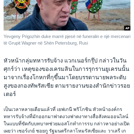
เรียนรู้ภาษาอังกฤษ
พอดคาสต์
ติดตามเรา
Yevgeny Prigozhin duke marrë pjesë në funeralin e një mercenari
të Grupit Wagner në Shën Petersburg, Rusi
เลือกภาษา
หัวหน้ากลุ่มทหารรับจ้าง แวกเนอร์กรุ๊ป กล่าวในวัน
ศุกร์ว่า เหตุของของเครมลินในการรุกรานยูเครนนั้น
มาจากเรื่องโกหกที่กุขึ้นมาโดยบรรดานายพลระดับ
สูงของกองทัพรัสเซีย ตามรายงานของสำนักข่าวรอย
เตอร์
เป็นเวลาหลายเดือนแล้วที่ เยฟเกนี พริโกชิน หัวหน้าองค์กร
ทหารรับจ้างที่มักออกมาฟาดงวงฟาดงาทางสื่อสังคมออนไลน์
ในแบบที่ขัดกับบทบาทช่วยมอสโกทำการรบ กล่าวหาอย่างเปิด
เผยว่า เซอร์เกย์ ชอยกู รัฐมนตรีกลาโหมรัสเซียและ วาเลรี เก