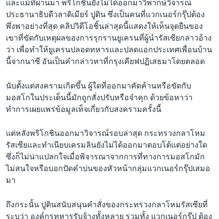
และแม้ที่ผ่านมา พริโกชินยังไม่ได้ออกมาวิพากษ์วิจารณ์
ประธานาธิบดีวลาดิเมียร์ ปูติน ซึ่งเป็นคนที่แวกเนอร์กรุ๊ปต้อง
พึ่งพาอย่างที่สุด คลิปวิดีโอชิ้นล่าสุดนี้แสดงให้เห็นจุดยืนของ
เขาที่ขัดกับเหตุผลของการรุกรานยูเครนที่ผู้นำรัสเซียกล่าวอ้าง
ว่า เพื่อทำให้ยูเครนปลอดทหารและปลดแอกประเทศเพื่อนบ้าน
นี้จากนาซี อันเป็นคำกล่าวหาที่กรุงเคียฟปฏิเสธมาโดยตลอด
นับตั้งแต่สงครามเกิดขึ้น ผู้ใดที่ออกมาคัดค้านหรือขัดกับ
มอสโกในประเด็นนี้มักถูกสั่งปรับหรือจำคุก ด้วยข้อหาว่า
ทำการเผยแพร่ข้อมูลเท็จเกี่ยวกับสงครามครั้งนี้
แต่หลังพริโกชินออกมาวิจารณ์รอบล่าสุด กระทรวงกลาโหม
รัสเซียและทำเนียบเครมลินยังไม่ได้ออกมาตอบโต้แต่อย่างใด
ซึ่งก็ไม่น่าแปลกใจเมื่อพิจารณาจากการที่ทางการมอสโกมัก
ไม่สนใจหรือบอกปัดคำบ่นของหัวหน้ากลุ่มแวกเนอร์กรุ๊ปเสมอ
มา
ถึงกระนั้น ปูตินสนับสนุนคำสั่งของกระทรวงกลาโหมรัสเซียที่
ระบุว่า องค์กรทหารรับจ้างทั้งหลาย รวมทั้ง แวกเนอร์กรุ๊ป ต้อง