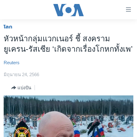
ลิ้งค์
เชื่อม
ต่อ
โลก
หน้าหลัก
ข้าม
หัวหน้ากลุ่มแวกเนอร์ ชี้ สงคราม
ไป
โลก
ยูเครน-รัสเซีย ‘เกิดจากเรื่องโกหกทั้งเพ’
เนื้อหา
เอเชีย
หลัก
Reuters
สหรัฐฯ
ข้าม
ไป
มิถุนายน 24, 2566
ไทย
หน้า
ธุรกิจ
แบ่งปัน
หลัก
ข้าม
วิทยาศาสตร์
ไป
สังคมและสุขภาพ
ที่
การ
ไลฟ์สไตล์
ค้นหา
ตรวจสอบข่าว