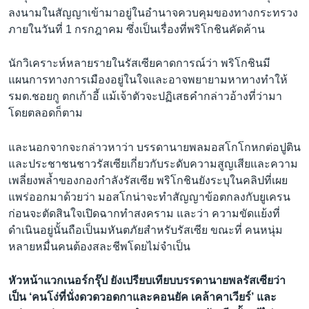
ลงนามในสัญญาเข้ามาอยู่ในอำนาจควบคุมของทางกระทรวง
ภายในวันที่ 1 กรกฎาคม ซึ่งเป็นเรื่องที่พริโกชินคัดค้าน
นักวิเคราะห์หลายรายในรัสเซียคาดการณ์ว่า พริโกชินมี
แผนการทางการเมืองอยู่ในใจและอาจพยายามหาทางทำให้
รมต.ชอยกู ตกเก้าอี้ แม้เจ้าตัวจะปฏิเสธคำกล่าวอ้างที่ว่ามา
โดยตลอดก็ตาม
และนอกจากจะกล่าวหาว่า บรรดานายพลมอสโกโกหกต่อปูติน
และประชาชนชาวรัสเซียเกี่ยวกับระดับความสูญเสียและความ
เพลี่ยงพล้ำของกองกำลังรัสเซีย พริโกชินยังระบุในคลิปที่เผย
แพร่ออกมาด้วยว่า มอสโกน่าจะทำสัญญาข้อตกลงกับยูเครน
ก่อนจะตัดสินใจเปิดฉากทำสงคราม และว่า ความขัดแย้งที่
ดำเนินอยู่นั้นถือเป็นมหันตภัยสำหรับรัสเซีย ขณะที่ คนหนุ่ม
หลายหมื่นคนต้องสละชีพโดยไม่จำเป็น
หัวหน้าแวกเนอร์กรุ๊ป ยังเปรียบเทียบบรรดานายพลรัสเซียว่า
เป็น ‘คนโง่ที่นั่งดวดวอดกาและคอนยัค เคล้าคาเวียร์’ และ