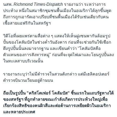
นสพ.
Richmond Times-Dispatch
รายงานว่า ระหว่างการ
ประท้วง หนึ่งในสมาชิกชุมชนพื้นเมืองในอเมริกาได้ลุกขึ้นพูด
ถึงการถูกเอารัดเอาเปรียบที่ชนพื้นเมืองได้รับเช่นเดียวกับคน
เชื้อสายแอฟริกันในสหรัฐฯ
วิดีโอที่เผยแพร่ตามสื่อต่าง ๆ แสดงให้เห็นฝูงชนพากันล้อมรูป
ปั้นของโคลัมบัสในช่วงค่ำวันอังคาร ก่อนที่จะช่วยกันใช้เชือก
ดึงรูปปั้นนั้นลงมาจากฐาน และเขียนคำว่า "โคลัมบัสคือ
ตัวแทนของการสังหารหมู่" ก่อนที่จะจุดไฟเผาและโยนรูปปั้นลง
ในทะเลสาบบริเวณนั้น
รายงานระบุว่าไม่มีตำรวจในสวนดังกล่าว แต่มีเฮลิคอปเตอร์
ตำรวจบินวนเวียนอยู่ด้านบน
ถือเป็นรูปปั้น "คริสโตเฟอร์ โคลัมบัส" ชิ้นแรกในแถบรัฐทางใต้
ของสหรัฐฯ ที่ถูกทำลายขณะกำลังเกิดการประท้วงใหญ่เพื่อ
เรียกร้องสิทธิของคนผิวสีและต่อต้านการเหยียดผิวในอเมริกา
และหลายประเทศ