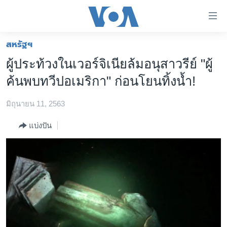
ลิ้งค์
เชื่อม
ต่อ
สหรัฐฯ
หน้าหลัก
ข้าม
ผู้ประท้วงในเวอร์จิเนียล้มอนุสาวรีย์ "ผู้
ไป
โลก
ค้นพบทวีปอเมริกา" ก่อนโยนทิ้งน้ำ!
เนื้อหา
เอเชีย
หลัก
มิถุนายน 11, 2563
สหรัฐฯ
ข้าม
ไป
ไทย
แบ่งปัน
หน้า
ธุรกิจ
หลัก
ข้าม
วิทยาศาสตร์
ไป
สังคมและสุขภาพ
ที่
การ
ไลฟ์สไตล์
ค้นหา
ตรวจสอบข่าว