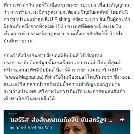
ที่เกาะพาลาวัน แฮร์ริสเยือนชุมชนชาวประมง เพื่อส่งสัญญาณ
ว่า การทำประมงผิดกฎหมายจะต้องเผชิญกับผลลัพธ์ โดยดัชนี
การทำประมงล่าสุด IUU Fishing Index ระบุว่า จีนเป็นผู้กระทำ
ผิดอันดับหนึ่งจากทั้งหมด 152 ประเทศที่ติดชายฝั่งทะเล ใน
เรื่องการทำประมงผิดกฎหมาย รวมทั้งการจับสัตว์น้ำโดยไม่
บันทึกรายงาน
กองกำลังป้องกันชายฝั่งของฟิลิปปินส์ ได้เชิญรอง
ประธานาธิบดีสหรัฐฯ ขึ้นบนเรือตรวจการณ์ลำใหญ่ที่สุดลำ
หนึ่งของกองทัพฟิลิปปินส์ บีอาร์พี เทเรซา แมกบานัว (BRP
Teresa Magbanua) ที่ท่าเรือในเมืองเปอร์โตปรินเซซา ซึ่งรองป
ธน.แฮร์ริส กล่าวปราศรัยเน้นย้ำความสำคัญของกฎหมาย
ระหว่างประเทศ เสรีภาพในการเดินเรือ และการขนส่งสินค้า
เชิงพาณิชย์ในทะเลจีนใต้
'แฮร์ริส' ส่งสัญญาณถึงจีน ยันสหรัฐฯ รักษาสัญญาร่วมปกป้องฟิลิปปินส์
by
วอยซ์ ออฟ อเมริกา