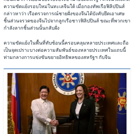
ความขัดแย้งรอบใหม่ในทะเลจีนใต้ เมื่อกองทัพเรือฟิลิปปินส์
กล่าวหาว่า เรือตรวจการณ์ชายฝั่งของจีนได้บังคับยึดเอาเศษ
ชิ้นส่วนจรวดของจีนไปจากลูกเรือชาวฟิลิปปินส์ ขณะที่พวกเขา
กำลังลากชิ้นส่วนนั้นกลับฝั่ง
ความขัดแย้งในพื้นที่ทับซ้อนนี้ครอบคลุมหลายประเทศและถือ
เป็นจุดเปราะบางต่อความสัมพันธ์ของหลายประเทศในแถบนี้
ท่ามกลางการแข่งขันขยายอิทธิพลของสหรัฐฯ กับจีน