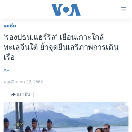
ลิ้งค์
เชื่อม
ต่อ
เอเชีย
หน้าหลัก
ข้าม
'รองปธน.แฮร์ริส' เยือนเกาะใกล้
ไป
โลก
ทะเลจีนใต้ ย้ำจุดยืนเสรีภาพการเดิน
เนื้อหา
เอเชีย
หลัก
เรือ
สหรัฐฯ
ข้าม
ไป
AP
ไทย
หน้า
พฤศจิกายน 22, 2565
ธุรกิจ
หลัก
ข้าม
วิทยาศาสตร์
แบ่งปัน
ไป
สังคมและสุขภาพ
ที่
การ
ไลฟ์สไตล์
ค้นหา
ตรวจสอบข่าว