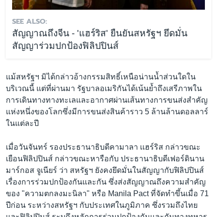
SEE ALSO:
สัญญาณถึงจีน - 'แฮร์ริส' ยืนยันสหรัฐฯ ยึดมั่น
สัญญาร่วมปกป้องฟิลิปปินส์
แม้สหรัฐฯ มิได้กล่าวอ้างกรรมสิทธิ์เหนือน่านน้ำส่วนใดใน
บริเวณนี้ แต่ที่ผ่านมา รัฐบาลอเมริกันได้เน้นย้ำถึงเสรีภาพใน
การเดินทางทางทะเลและอากาศผ่านเส้นทางการขนส่งสำคัญ
แห่งหนึ่งของโลกซึ่งมีการขนส่งสินค้าราว 5 ล้านล้านดอลลาร์
ในแต่ละปี
เมื่อวันจันทร์ รองประธานาธิบดีคามาลา เเฮร์ริส กล่าวขณะ
เยือนฟิลิปปินส์ กล่าวขณะหารือกับ ประธานาธิบดีเฟอร์ดินาน
มาร์กอส จูเนียร์ ว่า สหรัฐฯ ยังคงยึดมั่นในสัญญากับฟิลิปปินส์
เรื่องการร่วมปกป้องกันและกัน ซึ่งส่งสัญญาณถึงความสำคัญ
ของ "ความตกลงมะนิลา" หรือ Manila Pact ที่จัดทำขึ้นเมื่อ 71
ปีก่อน ระหว่างสหรัฐฯ กับประเทศในภูมิภาค ซึ่งรวมถึงไทย
และฟิลิปปินส์ ระบุถึงหลักการร่วมปกป้องกันเเละกันทางทหาร