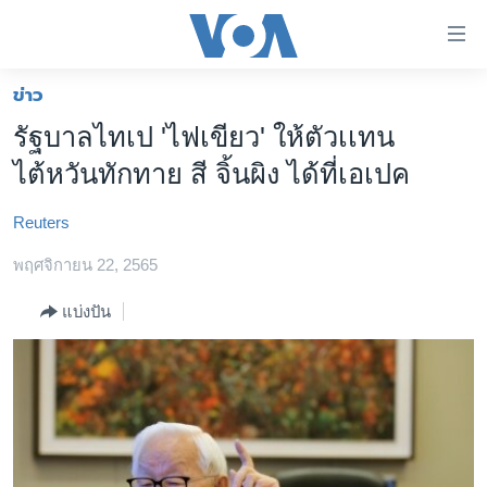
ลิ้งค์
เชื่อม
ต่อ
ข่าว
หน้าหลัก
ข้าม
รัฐบาลไทเป 'ไฟเขียว' ให้ตัวเเทน
ไป
โลก
ไต้หวันทักทาย สี จิ้นผิง ได้ที่เอเปค
เนื้อหา
เอเชีย
หลัก
Reuters
สหรัฐฯ
ข้าม
ไป
พฤศจิกายน 22, 2565
ไทย
หน้า
ธุรกิจ
แบ่งปัน
หลัก
ข้าม
วิทยาศาสตร์
ไป
สังคมและสุขภาพ
ที่
การ
ไลฟ์สไตล์
ค้นหา
ตรวจสอบข่าว