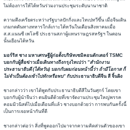
ไม่ต้องการให้ไต้หวันร่วมงานประชุมระดับนานาชาติ
ความตึงเครียดระหว่างรัฐบาลปักกิ่งและไทเปทวีขึ้น เมื่อจีนเดิน
เกมกดดันทางทหารใกล้เกาะไต้หวันในเดือนสิงหาคมเมื่อ
ส.ส.แนนซี เพโลซี ประธานสภาผู้เเทนราษฎรสหรัฐฯ ในตอน
นั้นเยือนไต้หวัน
มอร์ริส ชาง มหาเศรษฐีผู้ก่อตั้งบริษัทเซมิคอนดักเตอร์ TSMC
บอกกับผู้สื่อข่าวเมื่อเดินทางถึงกรุงไทเปว่า
"สำนักงาน
ประธานาธิบดี (ไต้หวัน) บอกกับผมก่อนหน้านี้ว่า ถ้ามีโอกาส ก็
ไม่จำเป็นต้องเข้าไปทักหรือพบ"
กับประธานาธิบดีจีน สี จิ้นผิง
ชางกล่าวว่า เขาได้พูดกับประธานาธิบดีสีในวันศุกร์ โดยเขา
บอกกับผู้นำจีนว่า ตนยินดีด้วยที่เขาจัดงานประชุมใหญ่พรรค
คอมมิวนิสต์ไปเมื่อเดือนที่เเล้ว ชางบอกด้วยว่า การพบกันครั้งนี้
เป็นการเจอหน้ากันที่ดี
ชางกล่าวต่อว่า สิ่งที่พูดออกไปมาจากความคิดส่วนตัวของเขา