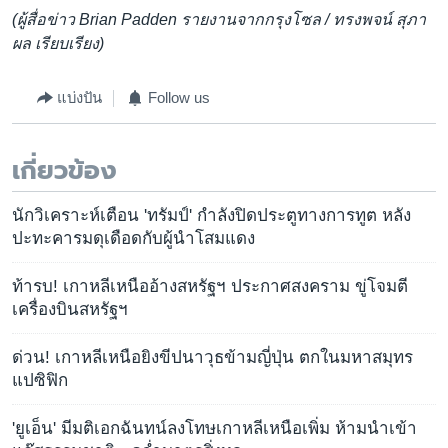
(ผู้สื่อข่าว Brian Padden รายงานจากกรุงโซล / ทรงพจน์ สุภา
ผล เรียบเรียง)
แบ่งปัน
Follow us
เกี่ยวข้อง
นักวิเคราะห์เตือน 'ทรัมป์' กำลังปิดประตูทางการทูต หลัง
ปะทะคารมดุเดือดกับผู้นำโสมแดง
ท้ารบ! เกาหลีเหนืออ้างสหรัฐฯ ประกาศสงคราม ขู่โจมตี
เครื่องบินสหรัฐฯ
ด่วน! เกาหลีเหนือยิงขีปนาวุธข้ามญี่ปุ่น ตกในมหาสมุทร
แปซิฟิก
'ยูเอ็น' มีมติเอกฉันทน์ลงโทษเกาหลีเหนือเพิ่ม ห้ามนำเข้า