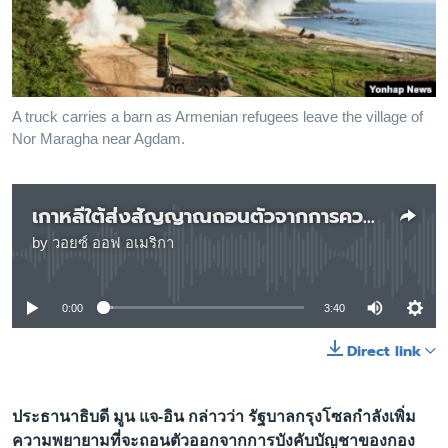
เรียนรู้ภาษาอังกฤษ
พอดคาสต์
ติดตามเรา
A truck carries a barn as Armenian refugees leave the village of
Nor Maragha near Agdam.
เลือกภาษา
เกาหลีใต้ส่งสัญญาณถอนตัวจากการควบคุมของสหรัฐฯ ภายใต้ภาวะสงคราม
by
วอยซ์ ออฟ อเมริกา
No media source currently available
0:00
3:40
Direct link
ประธานาธิบดี มูน แจ-อิน กล่าวว่า รัฐบาลกรุงโซลกำลังเพิ่ม
ความพยายามที่จะถอนตัวออกจากการบังคับบัญชาของกอง