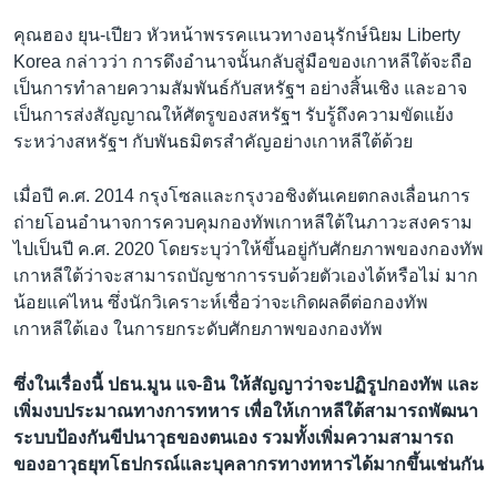
คุณฮอง ยุน-เปียว หัวหน้าพรรคแนวทางอนุรักษ์นิยม Liberty
Korea กล่าวว่า การดึงอำนาจนั้นกลับสู่มือของเกาหลีใต้จะถือ
เป็นการทำลายความสัมพันธ์กับสหรัฐฯ อย่างสิ้นเชิง และอาจ
เป็นการส่งสัญญาณให้ศัตรูของสหรัฐฯ รับรู้ถึงความขัดแย้ง
ระหว่างสหรัฐฯ กับพันธมิตรสำคัญอย่างเกาหลีใต้ด้วย
เมื่อปี ค.ศ. 2014 กรุงโซลและกรุงวอชิงตันเคยตกลงเลื่อนการ
ถ่ายโอนอำนาจการควบคุมกองทัพเกาหลีใต้ในภาวะสงคราม
ไปเป็นปี ค.ศ. 2020 โดยระบุว่าให้ขึ้นอยู่กับศักยภาพของกองทัพ
เกาหลีใต้ว่าจะสามารถบัญชาการรบด้วยตัวเองได้หรือไม่ มาก
น้อยแค่ไหน ซึ่งนักวิเคราะห์เชื่อว่าจะเกิดผลดีต่อกองทัพ
เกาหลีใต้เอง ในการยกระดับศักยภาพของกองทัพ
ซึ่งในเรื่องนี้ ปธน.มูน แจ-อิน ให้สัญญาว่าจะปฏิรูปกองทัพ และ
เพิ่มงบประมาณทางการทหาร เพื่อให้เกาหลีใต้สามารถพัฒนา
ระบบป้องกันขีปนาวุธของตนเอง รวมทั้งเพิ่มความสามารถ
ของอาวุธยุทโธปกรณ์และบุคลากรทางทหารได้มากขึ้นเช่นกัน