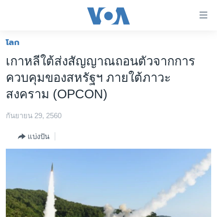
ลิ้งค์
เชื่อม
ต่อ
โลก
หน้าหลัก
ข้าม
เกาหลีใต้ส่งสัญญาณถอนตัวจากการ
ไป
โลก
ควบคุมของสหรัฐฯ ภายใต้ภาวะ
เนื้อหา
เอเชีย
หลัก
สงคราม (OPCON)
สหรัฐฯ
ข้าม
ไป
กันยายน 29, 2560
ไทย
หน้า
ธุรกิจ
แบ่งปัน
หลัก
ข้าม
วิทยาศาสตร์
ไป
สังคมและสุขภาพ
ที่
การ
ไลฟ์สไตล์
ค้นหา
ตรวจสอบข่าว