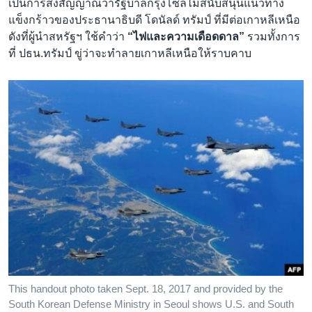
เป็นการส่งสัญญาณว่ารัฐบาลกรุงโซลไม่สนับสนุนแนวทาง
แข็งกร้าวของประธานาธิบดี โดนัลด์ ทรัมป์ ที่มีต่อเกาหลีเหนือ
ดังที่ผู้นำสหรัฐฯ ใช้คำว่า
“ไฟและความเดือดดาล”
รวมทั้งการ
ที่ ปธน.ทรัมป์ ขู่ว่าจะทำลายเกาหลีเหนือให้ราบคาบ
This handout photo taken Sept. 18, 2017 and provided by the
South Korean Defense Ministry in Seoul shows U.S. and South