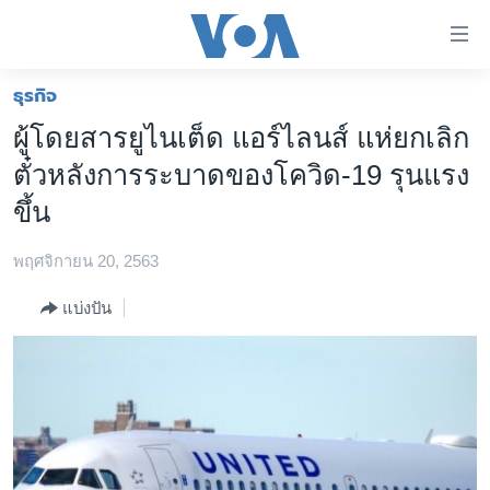
ลิ้งค์
เชื่อม
ต่อ
ธุรกิจ
หน้าหลัก
ข้าม
ผู้โดยสารยูไนเต็ด แอร์ไลนส์ แห่ยกเลิก
ไป
โลก
ตั๋วหลังการระบาดของโควิด-19 รุนแรง
เนื้อหา
เอเชีย
หลัก
ขึ้น
สหรัฐฯ
ข้าม
ไป
พฤศจิกายน 20, 2563
ไทย
หน้า
ธุรกิจ
แบ่งปัน
หลัก
ข้าม
วิทยาศาสตร์
ไป
สังคมและสุขภาพ
ที่
การ
ไลฟ์สไตล์
ค้นหา
ตรวจสอบข่าว