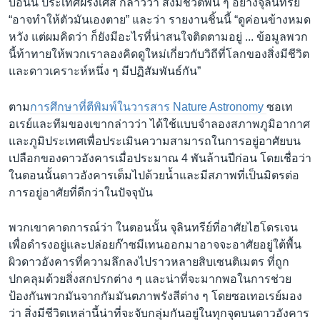
บอนน์ ประเทศฝรั่งเศส กล่าวว่า สิ่งมีชีวิตพื้น ๆ อย่างจุลินทรีย์
“อาจทำให้ตัวมันเองตาย” และว่า รายงานชิ้นนี้ “ดูค่อนข้างหมด
หวัง แต่ผมคิดว่า ก็ยังมีอะไรที่น่าสนใจติดตามอยู่ ... ข้อมูลพวก
นี้ท้าทายให้พวกเราลองคิดดูใหม่เกี่ยวกับวิถีที่โลกของสิ่งมีชีวิต
และดาวเคราะห์หนึ่ง ๆ มีปฏิสัมพันธ์กัน”
ตาม
การศึกษาที่ตีพิมพ์ในวารสาร Nature Astronomy
ซอเท
อเรย์และทีมของเขากล่าวว่า ได้ใช้แบบจำลองสภาพภูมิอากาศ
และภูมิประเทศเพื่อประเมินความสามารถในการอยู่อาศัยบน
เปลือกของดาวอังคารเมื่อประมาณ 4 พันล้านปีก่อน โดยเชื่อว่า
ในตอนนั้นดาวอังคารเต็มไปด้วยน้ำและมีสภาพที่เป็นมิตรต่อ
การอยู่อาศัยที่ดีกว่าในปัจจุบัน
พวกเขาคาดการณ์ว่า ในตอนนั้น จุลินทรีย์ที่อาศัยไฮโดรเจน
เพื่อดำรงอยู่และปล่อยก๊าซมีเทนออกมาอาจจะอาศัยอยู่ใต้พื้น
ผิวดาวอังคารที่ความลึกลงไปราวหลายสิบเซนติเมตร ที่ถูก
ปกคลุมด้วยสิ่งสกปรกต่าง ๆ และน่าที่จะมากพอในการช่วย
ป้องกันพวกมันจากกัมมันตภาพรังสีต่าง ๆ โดยซอเทอเรย์มอง
ว่า สิ่งมีชีวิตเหล่านี้น่าที่จะจับกลุ่มกันอยู่ในทุกจุดบนดาวอังคาร