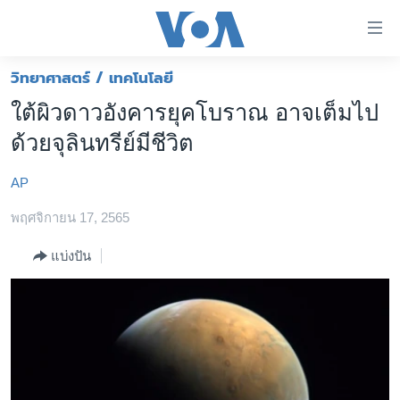
ลิ้งค์
เชื่อม
ต่อ
วิทยาศาสตร์ / เทคโนโลยี
หน้าหลัก
ข้าม
ใต้ผิวดาวอังคารยุคโบราณ อาจเต็มไป
ไป
โลก
ด้วยจุลินทรีย์มีชีวิต
เนื้อหา
เอเชีย
หลัก
AP
สหรัฐฯ
ข้าม
ไป
พฤศจิกายน 17, 2565
ไทย
หน้า
ธุรกิจ
แบ่งปัน
หลัก
ข้าม
วิทยาศาสตร์
ไป
สังคมและสุขภาพ
ที่
การ
ไลฟ์สไตล์
ค้นหา
ตรวจสอบข่าว