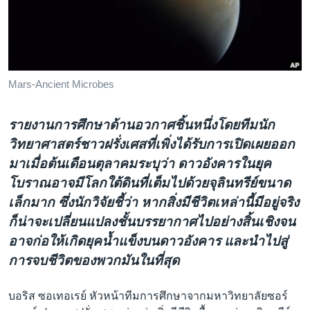
เรียนรู้ภาษาอังกฤษ
พอดคาสต์
ติดตามเรา
Mars-Ancient Microbes
รายงานการศึกษาด้านอวกาศชิ้นหนึ่งโดยทีมนัก
เลือกภาษา
วิทยาศาสตร์ชาวฝรั่งเศสที่เพิ่งได้รับการเปิดเผยออก
มาเมื่อต้นเดือนตุลาคมระบุว่า ดาวอังคารในยุค
โบราณอาจมีโลกใต้ดินที่เต็มไปด้วยจุลินทรีย์ขนาด
เล็กมาก ซึ่งนักวิจัยชี้ว่า หากสิ่งมีชีวิตเหล่านี้มีอยู่จริง
ก็น่าจะเปลี่ยนแปลงชั้นบรรยากาศไปอย่างสิ้นเชิงจน
อาจก่อให้เกิดยุคน้ำแข็งบนดาวอังคาร และนำไปสู่
การจบชีวิตของพวกมันในที่สุด
บอริส ซอเทอเรย์ หัวหน้าทีมการศึกษาจากมหาวิทยาลัยซอร์