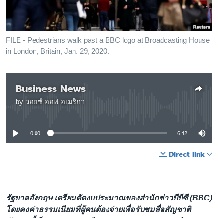
เรียนรู้ภาษาอังกฤษ
พอดคาสต์
FILE - Pedestrians walk past a BBC logo at Broadcasting House
in London, Britain, Jan. 29, 2020.
ติดตามเรา
Business News
เลือกภาษา
by
วอยซ์ ออฟ อเมริกา
No media source currently available
0:00
6:42
Direct link
รัฐบาลอังกฤษ เตรียมตัดงบประมาณของสำนักข่าวบีบีซี (BBC)
โดยคงค่าธรรมเนียมที่ผู้คนต้องจ่ายเพื่อรับชมสื่อสัญชาติ