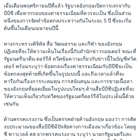
เมื่อเดือนพฤศจิกายนปีที่แล้ว รัฐบาลอังกฤษเปิดการเจรจากับ
บีบีซี เพื่อหากรอบของค่าธรรมเนียมที่ควรจะเป็น ซึ่งเป็นส่วน
หนึ่งของการจัดทำข้อตกลงระหว่างกันในระยะ 5 ปี ซึ่งจะเริ่ม
ต้นขึ้นในเดือนเมษายนปีนี้
ทางกระทรวงดิจิทัล สื่อ วัฒนธรรม และกีฬา ของอังกฤษ
ปฏิเสธที่จะให้ความเห็นในเรื่องนี้กับสำนักข่าวรอยเตอร์ ขณะที่
รัฐมนตรีนาดีน ดอร์รีส์ ทวีตข้อความเกี่ยวกับข่าวนี้ในบัญชีทวิต
เตอร์ พร้อมระบุว่า ข้อตกลงเรื่องค่าธรรมเนียมกับบีบีซีจะเป็น
ข้อตกลงสุดท้ายที่เกิดขึ้นในรูปแบบนี้ และถึงเวลาแล้วที่จะ
หารือกันเรื่องการระดมทุน การสนับสนุน และการขายเนื้อหา
ของอังกฤษที่ยอดเยี่ยมในรูปแบบใหม่ๆ ด้านสื่อบีบีซีปฏิเสธที่จะ
ให้ความเห็นเกี่ยวกับทวีตของรัฐมนตรีดอร์รีส์ในประเด็นนี้ด้วย
เช่นกัน
ด้านพรรคแรงงาน ซึ่งเป็นพรรคฝ่ายค้านอังกฤษ มองว่า การตัด
งบประมาณของสื่อบีบีซีมีปัจจัยทางการเมืองมาเกี่ยวข้อง โดยลู
ซี พาวเวลล์ สส.จากพรรคแรงงาน ระบุว่า นายกรัฐมนตรีและ