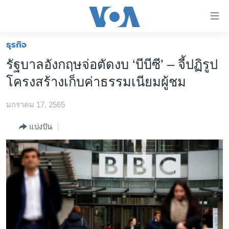
ลิ้งค์
เชื่อม
ต่อ
ธุรกิจ
หน้าหลัก
ข้าม
รัฐบาลอังกฤษจ่อตัดงบ ‘บีบีซี’ – จี้ปฏิรูป
ไป
โลก
โครงสร้างเก็บค่าธรรมเนียมผู้ชม
เนื้อหา
เอเชีย
หลัก
มกราคม 17, 2565
สหรัฐฯ
ข้าม
ไป
ไทย
แบ่งปัน
หน้า
ธุรกิจ
หลัก
ข้าม
วิทยาศาสตร์
ไป
สังคมและสุขภาพ
ที่
การ
ไลฟ์สไตล์
ค้นหา
ตรวจสอบข่าว