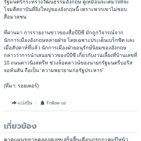
รัฐมนตรีกระทรวงวัฒนธรรมอังกฤษ ดูเหมือนจะเต็มใจที่จะ
โจมตีสถาบันที่ยิ่งใหญ่ของอังกฤษนี้ เพราะพวกเขาไม่ชอบ
สื่อมวลชน
ที่ผ่านมา การรายงานข่าวของสื่อบีบีซี มักถูกวิจารณ์จาก
นักการเมืองอังกฤษหลายฝ่าย โดยเฉพาะประเด็นเบร็กซิต และ
เมื่อสัปดาห์ที่แล้ว นักการเมืองฝ่ายอนุรักษ์นิยมของอังกฤษ
กล่าวว่าการนำเสนอข่าวของบีบีซี เกี่ยวกับงานเลี้ยงที่บ้านเลขที่
10 ถนนดาวนิงสตรีท ช่วงล็อคดาวน์ของนายกรัฐมนตรีบอริส
จอห์นสัน ถือเป็น ‘ความพยายามก่อรัฐประหาร’
(ที่มา: รอยเตอร์)
แบ่งปัน
Follow us
เกี่ยวข้อง
คาดแผนขยายคลองสุเอซเสร็จสิ้นเดือนกรกฎาคมปีหน้า