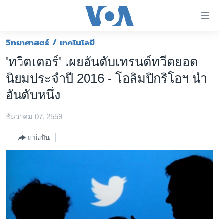
ลิ้งค์
เชื่อม
ต่อ
วิทยาศาสตร์ / เทคโนโลยี
หน้าหลัก
ข้าม
'ทวิตเตอร์' เผยอันดับเทรนด์ทวีตยอด
ไป
โลก
นิยมประจำปี 2016 - โอลิมปิกริโอฯ นำ
เนื้อหา
เอเชีย
หลัก
อันดับหนึ่ง
สหรัฐฯ
ข้าม
ไป
ธันวาคม 07, 2559
ไทย
หน้า
ธุรกิจ
แบ่งปัน
หลัก
ข้าม
วิทยาศาสตร์
ไป
สังคมและสุขภาพ
ที่
การ
ไลฟ์สไตล์
ค้นหา
ตรวจสอบข่าว