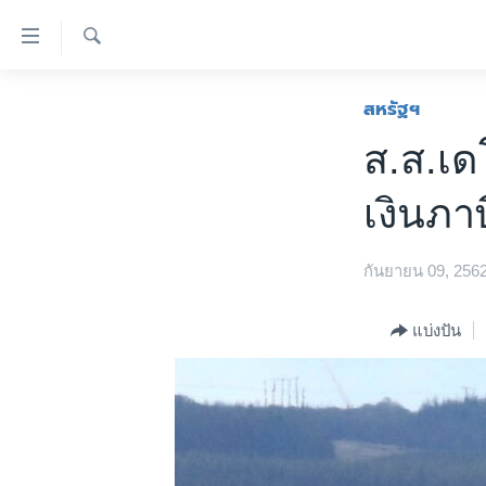
ลิ้งค์
เชื่อม
ค้นหา
ต่อ
หน้าหลัก
สหรัฐฯ
ข้าม
โลก
ส.ส.เ
ไป
เอเชีย
เนื้อหา
เงินภา
หลัก
สหรัฐฯ
ข้าม
ไทย
ไป
กันยายน 09, 256
หน้า
ธุรกิจ
หลัก
วิทยาศาสตร์
แบ่งปัน
ข้าม
ไป
สังคมและสุขภาพ
ที่
ไลฟ์สไตล์
การ
ตรวจสอบข่าว
ค้นหา