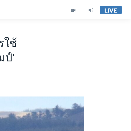
LIVE
รใช้
ป์'