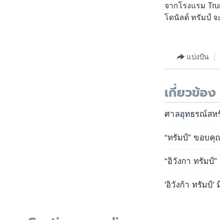
จากโรงแรม Trump
โดนัลด์ ทรัมป์ จ
แบ่งปัน
เกี่ยวข้อง
ศาลอุทธรณ์สหร
“ทรัมป์” ขอบคุ
“อิวังกา ทรัมป
'อิวังก้า ทรัมป