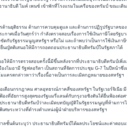
ะธานาธิบดี ไมค์ เพนซ์ เข้าพักที่โรงแรมในเครือของทรัมป์ ขณะเดิ
ด้านยุติธรรม ด้านการควบคุมดูแล และด้านการปฏิรูปรัฐบาลของ
ะกาศเมื่อวันศุกร์ว่า กำลังตรวจสอบเรื่องการใช้เงินภาษีโดยรัฐบ
่าขัดกับรัฐธรรมนูญสหรัฐฯ หรือไม่ และถ้าพบว่าเป็นการใช้เงินภ
จะยื่นญัตติเสนอให้มีการถอดถอนประธานาธิบดีทรัมป์ในรัฐสภาได้
่อขอให้มีการตรวจสอบครั้งนี้มีขึ้นหลังจากที่ประธานาธิบดีทรัมป์เพิ
ืองไมอามี รัฐฟลอริดา เป็นสถานที่จัดการประชุม G-7 ในปีหน้าซึ่งส
มแครตกล่าวหาว่าเรื่องนี้อาจเป็นการละเมิดกฎหมายของสหรัฐฯ
ื่อเดือนกรกฎาคม ศาลอุทธรณ์ภาคสี่ของสหรัฐฯ ในรัฐเวอร์จิเนีย มีคำ
องที่อัยการสูงสุดของรัฐแมรี่แลนด์กับกรุงวอชิงตันได้ยื่นฟ้องต่อศา
หาประธานาธิบดีทรัมป์ว่าละเมิดบทบัญญัติในรัฐธรรมนูญที่ห้ามการ
เศษระหว่างที่ดำรงตำแหน่งผู้นำฝ่ายบริหารของสหรัฐฯ
 ศาลชั้นต้นระบุว่า ประธานาธิบดีทรัมป์ได้ผลประโยชน์และค่าตอ