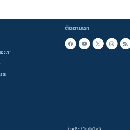
ติดตามเรา
ของเรา
ี
sts
บันเทิง / ไลฟ์สไตล์