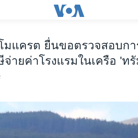
ดโมแครต ยื่นขอตรวจสอบกา
ษีจ่ายค่าโรงแรมในเครือ 'ทรัม
2