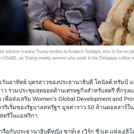
r adviser Ivanka Trump smiles at Azalech Tesfaye, who is the recipi
h USAID, as Trump meets women who work in the Ethiopian coffee i
ื่อวันอาทิตย์ บุตรสาวของประธานาธิบดี โดนัลด์ ทรัมป์ แ
ว ร่วมประชุมสุดยอดด้านเศรษฐกิจสำหรับสตรี ที่กรุง
ย เพื่อส่งเสริม Women's Global Development and Pros
ริเริ่มของรัฐบาลสหรัฐฯ มูลค่าราว 50 ล้านดอลลาร์ใ
รสตรีในแอฟริกา
หารือกับประธานาธิบดีหญิง ซาห์เล เวิร์ก ซิวเด แห่งเอธิโ