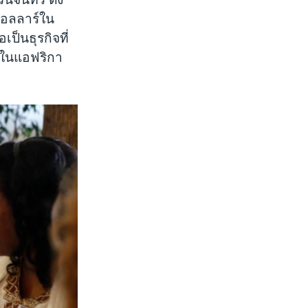
ดอลลาร์ใน
เป็นธุรกิจที่
ีในแอฟริกา