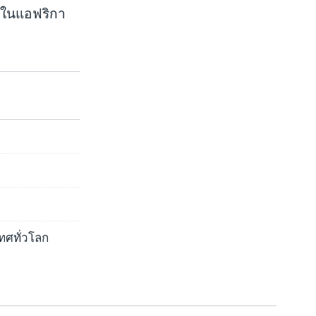
ีในแอฟริกา
ทศทั่วโลก