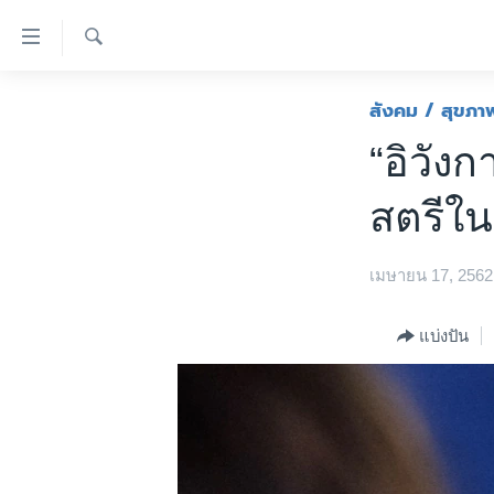
ลิ้งค์
เชื่อม
ค้นหา
ต่อ
หน้าหลัก
สังคม / สุขภา
ข้าม
โลก
“อิวัง
ไป
เอเชีย
เนื้อหา
สตรีใน
หลัก
สหรัฐฯ
ข้าม
ไทย
ไป
เมษายน 17, 2562
หน้า
ธุรกิจ
หลัก
วิทยาศาสตร์
แบ่งปัน
ข้าม
ไป
สังคมและสุขภาพ
ที่
ไลฟ์สไตล์
การ
ตรวจสอบข่าว
ค้นหา