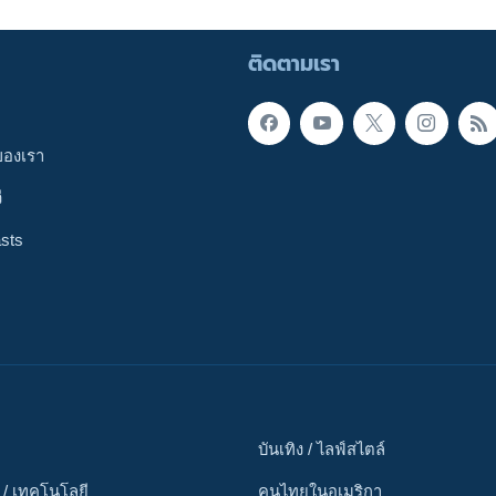
ติดตามเรา
ของเรา
ี
sts
บันเทิง / ไลฟ์สไตล์
 / เทคโนโลยี
คนไทยในอเมริกา