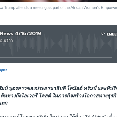
a Trump attends a meeting as part of the African Women’s Empowerme
 News 4/16/2019
EMBE
อเมริกา
No media source currently available
ayer
EMBED
รัมป์ บุตรสาวของประธานาธิบดี โดนัลด์ ทรัมป์ และที่ป
ดินทางถึงไอเวอรี โคสต์ ในภารกิจสร้างโอกาสทางธุรกิ
นตก
งการณ์โครงการริเริ่มใหม่ ภายใต้ชื่อ “2X Africa” เมื่อวั