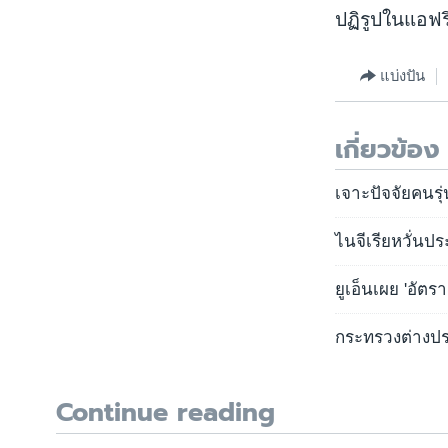
ปฏิรูปในแอฟร
แบ่งปัน
เกี่ยวข้อง
เจาะปัจจัยคนรุ
ไนจีเรียหวั่นป
ยูเอ็นเผย 'อัตร
กระทรวงต่างประ
Continue reading