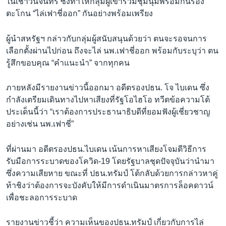
ในเช้าวันจันทร์ ซึ่งทำให้กลุ่มผู้เข้าร่วมชุมนุมพร้อมกันร้อง
ตะโกน “ไล่เฟาชี่ออก” กันอย่างพร้อมเพรียง
ผู้นำสหรัฐฯ กล่าวกับกลุ่มผู้สนับสนุนด้วยว่า ตนจะรอจนการ
เลือกตั้งผ่านไปก่อน ถึงจะไล่ นพ.เฟาชี่ออก พร้อมกับระบุว่า ตน
รู้สึกขอบคุณ “คำแนะนำ” จากทุกคน
ภายหลังมีรายงานข่าวนี้ออกมา อดีตรองปธน. โจ ไบเดน ซึ่ง
กำลังเตรียมเดินทางไปหาเสียงที่รัฐโอไฮโอ ทวีตข้อความโต้
ประเด็นนี้ว่า “เราต้องการประธานาธิบดีที่ยอมฟังผู้เชี่ยวชาญ
อย่างเช่น นพ.เฟาชี่”
ที่ผ่านมา อดีตรองปธน.ไบเดน เน้นการหาเสียงโจมตีวิธีการ
รับมือการระบาดของโควิด-19 โดยรัฐบาลชุดปัจจุบันว่านำมา
ซึ่งความเสียหาย ขณะที่ ปธน.ทรัมป์ โต้กลับด้วยการกล่าวหาคู่
ท้าชิงว่าต้องการจะบังคับให้มีการดำเนินมาตรการล็อคดาวน์
เพื่อชะลอการระบาด
รายงานข่าวชี้ว่า ความเห็นของปธน.ทรัมป์ เกี่ยวกับการไล่