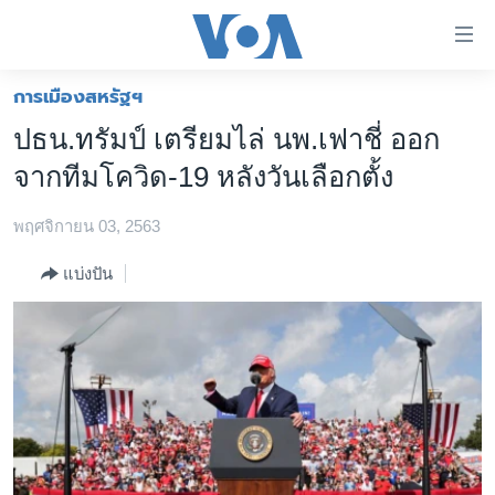
ลิ้งค์
เชื่อม
ต่อ
การเมืองสหรัฐฯ
หน้าหลัก
ข้าม
ปธน.ทรัมป์ เตรียมไล่ นพ.เฟาชี่ ออก
ไป
โลก
จากทีมโควิด-19 หลังวันเลือกตั้ง
เนื้อหา
เอเชีย
หลัก
พฤศจิกายน 03, 2563
สหรัฐฯ
ข้าม
ไป
ไทย
แบ่งปัน
หน้า
ธุรกิจ
หลัก
ข้าม
วิทยาศาสตร์
ไป
สังคมและสุขภาพ
ที่
การ
ไลฟ์สไตล์
ค้นหา
ตรวจสอบข่าว