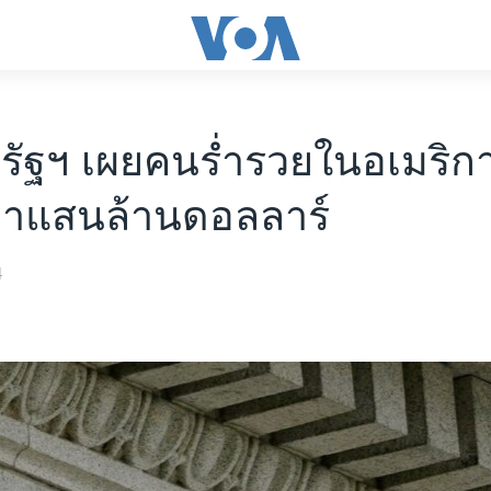
รัฐฯ เผยคนร่ำรวยในอเมริก
ว่าแสนล้านดอลลาร์
4