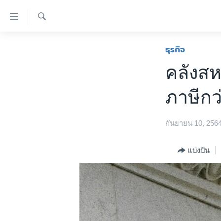
ลิ้งค์
เชื่อม
ค้นหา
ต่อ
หน้าหลัก
ธุรกิจ
ข้าม
โลก
คลังสห
ไป
เอเชีย
เนื้อหา
ภาษีก
หลัก
สหรัฐฯ
ข้าม
ไทย
ไป
กันยายน 10, 256
หน้า
ธุรกิจ
หลัก
วิทยาศาสตร์
แบ่งปัน
ข้าม
ไป
สังคมและสุขภาพ
ที่
ไลฟ์สไตล์
การ
ตรวจสอบข่าว
ค้นหา