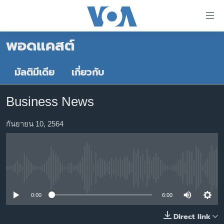
ลิ้งค์
เชื่อม
พอดแคสต์
ต่อ
หน้าหลัก
ข้าม
ไป
โลก
มัลติมีเดีย
เกี่ยวกับ
เนื้อหา
เอเชีย
หลัก
Business News
สหรัฐฯ
ข้าม
ไป
ไทย
กันยายน 10, 2564
หน้า
ธุรกิจ
หลัก
ข้าม
วิทยาศาสตร์
ไป
No media source currently available
สังคมและสุขภาพ
ที่
การ
ไลฟ์สไตล์
0:00
6:00
ค้นหา
ตรวจสอบข่าว
Direct link