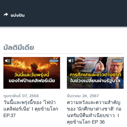
เรียนรู้ภาษาอังกฤษ
พอดคาสต์
แบ่งปัน
ติดตามเรา
มัลติมีเดีย
เลือกภาษา
กุมภาพันธ์ 07, 2568
ธันวาคม 26, 2567
วันนี้และพรุ่งนี้ของ ‘ไฟป่า
ความหวังและความสำคัญ
แคลิฟอร์เนีย’ I คุยข้ามโลก
ของ 'นักศึกษาต่างชาติ' ก่อ
EP.37
นทรัมป์คืนทำเนียบขาว I
คุยข้ามโลก EP 36