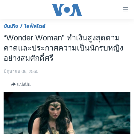
ลิ้งค์
เชื่อม
ต่อ
บันเทิง / ไลฟ์สไตล์
หน้าหลัก
ข้าม
“Wonder Woman” ทำเงินสูงสุดตาม
ไป
โลก
คาดและประกาศความเป็นนักรบหญิง
เนื้อหา
เอเชีย
หลัก
อย่างสมศักดิ์ศรี
สหรัฐฯ
ข้าม
ไป
มิถุนายน 06, 2560
ไทย
หน้า
ธุรกิจ
แบ่งปัน
หลัก
ข้าม
วิทยาศาสตร์
ไป
สังคมและสุขภาพ
ที่
การ
ไลฟ์สไตล์
ค้นหา
ตรวจสอบข่าว