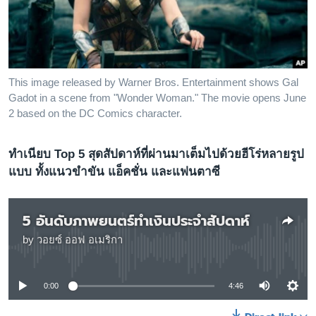
เรียนรู้ภาษาอังกฤษ
พอดคาสต์
ติดตามเรา
This image released by Warner Bros. Entertainment shows Gal
Gadot in a scene from "Wonder Woman." The movie opens June
2 based on the DC Comics character.
เลือกภาษา
ทำเนียบ Top 5 สุดสัปดาห์ที่ผ่านมาเต็มไปด้วยฮีโร่หลายรูป
แบบ ทั้งแนวขำขัน แอ็คชั่น และแฟนตาซี
5 อันดับภาพยนตร์ทำเงินประจำสัปดาห์
by
วอยซ์ ออฟ อเมริกา
No media source currently available
0:00
4:46