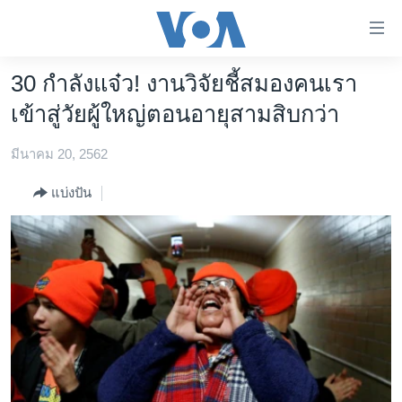
ลิ้งค์
เชื่อม
ต่อ
30 กำลังแจ๋ว! งานวิจัยชี้สมองคนเรา
หน้าหลัก
ข้าม
เข้าสู่วัยผู้ใหญ่ตอนอายุสามสิบกว่า
ไป
โลก
เนื้อหา
มีนาคม 20, 2562
เอเชีย
หลัก
สหรัฐฯ
ข้าม
แบ่งปัน
ไป
ไทย
หน้า
ธุรกิจ
หลัก
ข้าม
วิทยาศาสตร์
ไป
สังคมและสุขภาพ
ที่
การ
ไลฟ์สไตล์
ค้นหา
ตรวจสอบข่าว