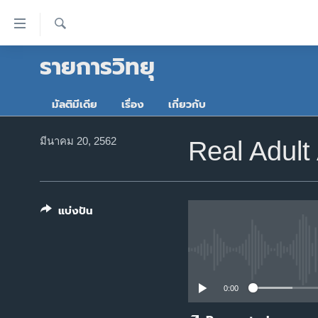
ลิ้งค์
เชื่อม
ค้นหา
รายการวิทยุ
ต่อ
หน้าหลัก
ข้าม
โลก
ไป
มัลติมีเดีย
เรื่อง
เกี่ยวกับ
เอเชีย
เนื้อหา
หลัก
สหรัฐฯ
มีนาคม 20, 2562
Real Adult
ข้าม
ไทย
ไป
หน้า
ธุรกิจ
หลัก
แบ่งปัน
วิทยาศาสตร์
ข้าม
ไป
สังคมและสุขภาพ
ที่
ไลฟ์สไตล์
การ
0:00
ตรวจสอบข่าว
ค้นหา