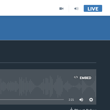
LIVE
EMBED
able
2:21