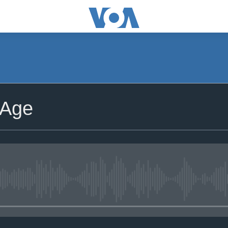
 Age
No media source currently avail