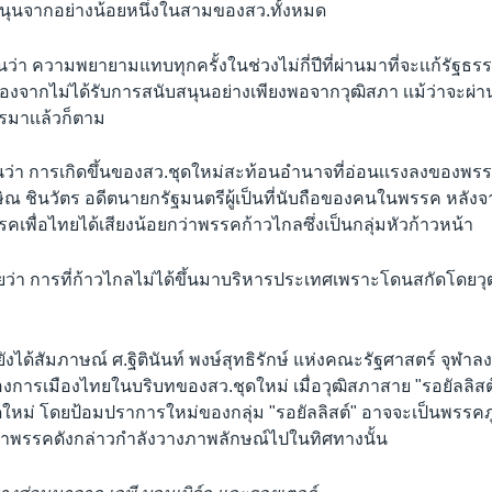
บสนุนจากอย่างน้อยหนึ่งในสามของสว.ทั้งหมด
นว่า ความพยายามแทบทุกครั้งในช่วงไม่กี่ปีที่ผ่านมาที่จะเเก้รัฐ
องจากไม่ได้รับการสนับสนุนอย่างเพียงพอจากวุฒิสภา เเม้ว่าจะผ่
รมาเเล้วก็ตาม
ว่า การเกิดขึ้นของสว.ชุดใหม่สะท้อนอำนาจที่อ่อนเเรงลงของพรร
ิณ ชินวัตร อดีตนายกรัฐมนตรีผู้เป็นที่นับถือของคนในพรรค หลังจ
รรคเพื่อไทยได้เสียงน้อยกว่าพรรคก้าวไกลซึ่งเป็นกลุ่มหัวก้าวหน้า
ยว่า การที่ก้าวไกลไม่ได้ขึ้นมาบริหารประเทศเพราะโดนสกัดโดยวุฒ
ยังได้สัมภาษณ์ ศ.ฐิตินันท์ พงษ์สุทธิรักษ์ แห่งคณะรัฐศาสตร์ จุฬาล
่องการเมืองไทยในบริบทของสว.ชุดใหม่ เมื่อวุฒิสภาสาย "รอยัลลิสต์
ดใหม่ โดยป้อมปราการใหม่ของกลุ่ม "รอยัลลิสต์" อาจจะเป็นพรรคภู
วว่าพรรคดังกล่าวกำลังวางภาพลักษณ์ไปในทิศทางนั้น