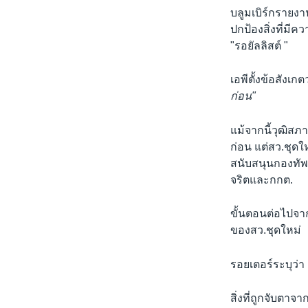
บลูมเบิร์กรายง
ปกป้องสิ่งที่มี
"รอยัลลิสต์ "
เอพีตั้งข้อสังเก
ก่อน"
แม้จากนี้วุฒิสภ
ก่อน แต่สว.ชุด
สนับสนุนกองทัพ
จริตและกกต.
ขั้นตอนต่อไปจาก
ของสว.ชุดใหม่
รอยเตอร์ระบุว่า 
สิ่งที่ถูกจับตาจ