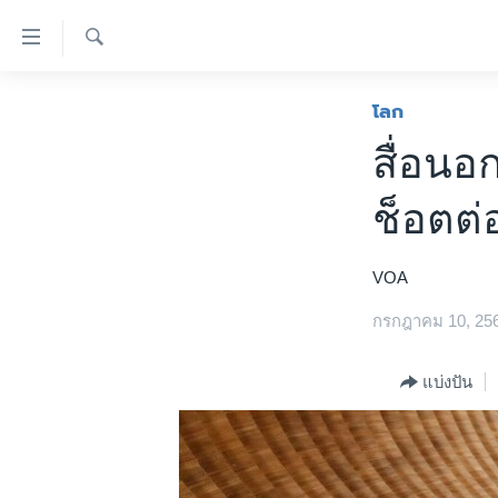
ลิ้งค์
เชื่อม
ค้นหา
ต่อ
หน้าหลัก
โลก
ข้าม
โลก
สื่อนอ
ไป
เอเชีย
เนื้อหา
ช็อตต่
หลัก
สหรัฐฯ
ข้าม
ไทย
ไป
VOA
หน้า
ธุรกิจ
หลัก
กรกฎาคม 10, 25
วิทยาศาสตร์
ข้าม
ไป
สังคมและสุขภาพ
แบ่งปัน
ที่
ไลฟ์สไตล์
การ
ตรวจสอบข่าว
ค้นหา