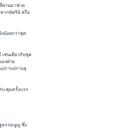
ี่ผ่านมาช่วย
หากษัตริย์ หรือ
ังน้อยกว่าชุด
เช่นเดียวกับชุด
ของฝ่าย
านปราบปราบธุ
ระชุมครั้งเเรก
ัฐธรรมนูญ ซึ่ง