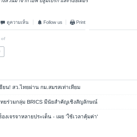
ลบางส่วนมาจาก เอพี บลูมเบิร์ก และรอยเตอร์
ดูความเห็น
Follow us
Print
 of
ย
ียน! สว.ไทยผ่าน กม.สมรสเท่าเทียม
 ไทยร่วมกลุ่ม BRICS มีนัยสำคัญเชิงสัญลักษณ์
งเจรจาหลายประเด็น - เผย 'ใช้เวลาคุ้มค่า'