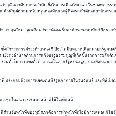
านว่าวุฒิสภามีบทบาทสำคัญยิ่งในการเมืองไทยและในช่วงทศวรรษท
ความสำคัญต่อกลุ่มสนับสนุนกองทัพและผู้ที่จงรักภักดีต่อสถาบันพระม
ตว่า สว.ชุดใหม่
"ดูเหมือนว่าจะยังคงเป็นองค์กรสายอนุนักษ์นิยม แต่ย
า ซึ่งมีวาระการดำรงตำแหน่ง 5 ปีจะไม่มีบทบาทเลือกนายกรัฐมนตรี 
ใหม่ยังคงอำนาจด้านการแก้ไขรัฐธรรมนูญที่เกิดขึ้นจากการผลักดัน
 รวมทั้งในการเเต่งตั้งตำแหน่งในศาลรัฐธรรมนูญ รวมทั้งหน่วยง
นี้ ประกอบด้วยการเเสดงตนที่รัฐสภาภายในวันจันทร์ และพิธีเปิดป
สว.ชุดใหม่น่าจะเริ่มทำหน้าที่ได้ในเดือนนี้
ากนี้สำหรับหน้าที่ของวุฒิสภาคือการทำหน้าที่เมื่อมีการเสนอแก้ไขร