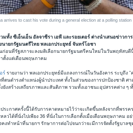
arrives to cast his vote during a general election at a polling statio
รวมทั้ง ซีเอ็นเอ็น อัลจาซีรา เอพี และรอยเตอร์ ต่างนำเสนอข่าวก
งนายกรัฐมนตรีไทย พลเอกประยุทธ์ จันทร์โอชา
้นก่อนที่รัฐสภาจะลงมติเลือกนายกรัฐมนตรีคนใหม่ในวันพฤหัสบดีนี
งมาตั้งแต่เดือนพฤษภาคม
อร์
รายงานว่า พลเอกประยุทธ์มีแถลงการณ์ในวันอังคาร ระบุถึง "
ที่ตนดำรงตำแหน่งผู้นำประเทศ ทั้งในส่วนของการปกป้องชาติ ศ
ทั้งยังสร้างเสถียรภาพและสันติภาพ รวมทั้งเอาชนะอุปสรรคต่าง ๆ 
คำประกาศครั้งนี้ได้รับการคาดหมายไว้ว่าจะเกิดขึ้นหลังจากที่พรร
วได้ที่นั่งไปเพียง 36 ที่นั่งในการเลือกตั้งเมื่อเดือนพฤษภาคม อ
ังคงทำหน้าที่นายกฯ รักษาการต่อไปจนกว่าจะมีการจัดตั้งรัฐบาลชุ