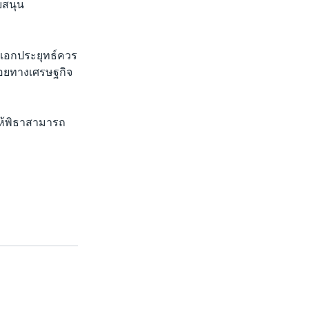
บสนุน
ลเอกประยุทธ์ควร
อยทางเศรษฐกิจ
สให้พิธาสามารถ