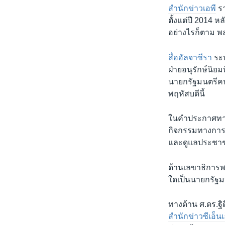
สำนักข่าวเอพี
รา
ตั้งแต่ปี 2014 
อย่างไรก็ตาม พล
สื่ออัลจาซีรา
ระบ
ฝ่ายอนุรักษ์นิยม
นายกรัฐมนตรีค
พฤหัสบดีนี้
ในคำประกาศทาง
กิจกรรมทางการเ
และดูแลประชา
ด้านเลขาธิการพร
ใดเป็นนายกรัฐมนต
ทางด้าน ศ.ดร.ฐิ
สำนักข่าวซีเอ็นเ