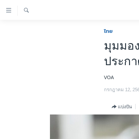
ลิ้งค์
เชื่อม
ค้นหา
ต่อ
หน้าหลัก
ไทย
ข้าม
โลก
มุมมอง
ไป
เอเชีย
เนื้อหา
ประกา
หลัก
สหรัฐฯ
ข้าม
ไทย
ไป
VOA
หน้า
ธุรกิจ
หลัก
กรกฎาคม 12, 25
วิทยาศาสตร์
ข้าม
ไป
สังคมและสุขภาพ
แบ่งปัน
ที่
ไลฟ์สไตล์
การ
ตรวจสอบข่าว
ค้นหา