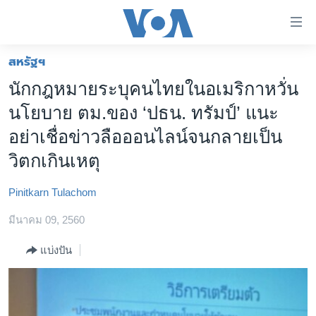
ลิ้งค์
เชื่อม
ต่อ
สหรัฐฯ
หน้าหลัก
ข้าม
นักกฎหมายระบุคนไทยในอเมริกาหวั่น
ไป
โลก
นโยบาย ตม.ของ ‘ปธน. ทรัมป์’ แนะ
เนื้อหา
เอเชีย
หลัก
อย่าเชื่อข่าวลือออนไลน์จนกลายเป็น
สหรัฐฯ
ข้าม
วิตกเกินเหตุ
ไป
ไทย
หน้า
Pinitkarn Tulachom
ธุรกิจ
หลัก
มีนาคม 09, 2560
ข้าม
วิทยาศาสตร์
ไป
สังคมและสุขภาพ
แบ่งปัน
ที่
การ
ไลฟ์สไตล์
ค้นหา
ตรวจสอบข่าว