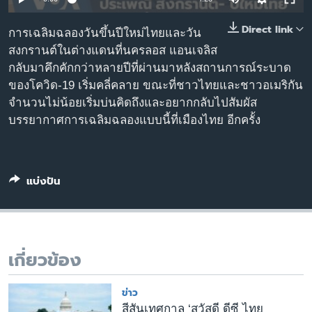
เรียนรู้ภาษาอังกฤษ
Direct link
การเฉลิมฉลองวันขึ้นปีใหม่ไทยและวัน
พอดคาสต์
สงกรานต์ในต่างแดนที่นครลอส แอนเจลิส
กลับมาคึกคักกว่าหลายปีที่ผ่านมาหลังสถานการณ์ระบาด
ติดตามเรา
ของโควิด-19 เริ่มคลี่คลาย ขณะที่ชาวไทยและชาวอเมริกัน
จำนวนไม่น้อยเริ่มบ่นคิดถึงและอยากกลับไปสัมผัส
บรรยากาศการเฉลิมฉลองแบบนี้ที่เมืองไทย อีกครั้ง
เลือกภาษา
แบ่งปัน
เกี่ยวข้อง
ข่าว
สีสันเทศกาล ‘สวัสดี ดีซี ไทย