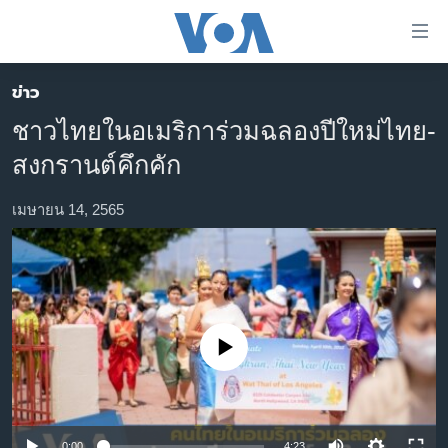
ลิ้งค์
เชื่อม
ต่อ
ข่าว
หน้าหลัก
ข้าม
ชาวไทยในอเมริการ่วมฉลองปีใหม่ไทย-
ไป
โลก
สงกรานต์คึกคัก
เนื้อหา
เอเชีย
หลัก
สหรัฐฯ
เมษายน 14, 2565
ข้าม
ไป
ไทย
หน้า
ธุรกิจ
หลัก
ข้าม
วิทยาศาสตร์
ไป
No media source currently available
สังคมและสุขภาพ
ที่
การ
ไลฟ์สไตล์
ค้นหา
ตรวจสอบข่าว
0:00
4:23