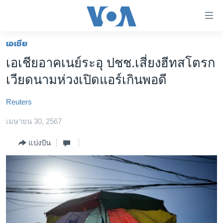
ลิ้งค์
เชื่อม
ต่อ
เอเชีย
หน้าหลัก
ข้าม
เอเชียอาคเนย์ระอุ ปชช.เสี่ยงฮีทสโตรก
ไป
โลก
เวียดนามห่วงเปิดแอร์เกินพอดี
เนื้อหา
เอเชีย
หลัก
Reuters
สหรัฐฯ
ข้าม
ไป
เมษายน 30, 2567
ไทย
หน้า
ธุรกิจ
แบ่งปัน
หลัก
ข้าม
วิทยาศาสตร์
ไป
สังคมและสุขภาพ
ที่
การ
ไลฟ์สไตล์
ค้นหา
ตรวจสอบข่าว