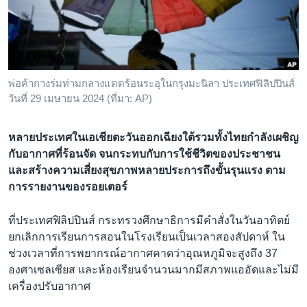
เรียนรู้ภาษาอังกฤษ
พอดคาสต์
ติดตามเรา
พ่อค้ากางร่มท่ามกลางแดดร้อนระอุในกรุงมะนิลา ประเทศฟิลิปปินส์
วันที่ 29 เมษายน 2024 (ที่มา: AP)
เลือกภาษา
หลายประเทศในเอเชียตะวันออกเฉียงใต้รวมทั้งไทยกำลังเผชิญ
กับอากาศที่ร้อนจัด จนกระทบกับการใช้ชีวิตของประชาชน
และสร้างความเสี่ยงสุขภาพหลายประการถึงขั้นรุนแรง ตาม
การรายงานของรอยเตอร์
ที่ประเทศฟิลิปปินส์ กระทรวงศึกษาธิการมีคำสั่งในวันอาทิตย์
ยกเลิกการเรียนการสอนในโรงเรียนเป็นเวลาสองสัปดาห์ ใน
ช่วงเวลาที่การพยากรณ์อากาศคาดว่าอุณหภูมิจะสูงถึง 37
องศาเซลเซียส และห้องเรียนจำนวนมากมีสภาพแออัดและไม่มี
เครื่องปรับอากาศ