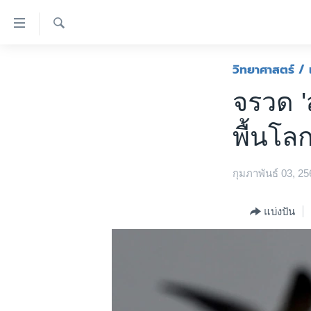
ลิ้งค์
เชื่อม
ค้นหา
ต่อ
หน้าหลัก
วิทยาศาสตร์ / 
ข้าม
โลก
จรวด '
ไป
เอเชีย
เนื้อหา
พื้นโล
หลัก
สหรัฐฯ
ข้าม
ไทย
ไป
กุมภาพันธ์ 03, 25
หน้า
ธุรกิจ
หลัก
วิทยาศาสตร์
แบ่งปัน
ข้าม
ไป
สังคมและสุขภาพ
ที่
ไลฟ์สไตล์
การ
ตรวจสอบข่าว
ค้นหา