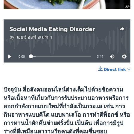
เรียนรู้ภาษาอังกฤษ
พอดคาสต์
Social Media Eating Disorder
ติดตามเรา
by
วอยซ์ ออฟ อเมริกา
No media source currently available
0:00
3:44
เลือกภาษา
Direct link
ปัจจุบัน สื่อสังคมออนไลน์ต่างเต็มไปด้วยข้อความ
หรือเนื้อหาที่เกี่ยวกับการรับประมานอาหารหรือการ
ออกกำลังกายแบบใหม่ที่กำลังเป็นกระแส เช่น การ
กินอาหารแบบคีโต แบบพาเลโอ การทำดีท็อกซ์ หรือ
การทานน้ำผักคึ่นช่ายฝรั่งปั่น เป็นต้น เพื่อการมีรูป
ร่างที่ดีเหมือนดาราหรือคนดังที่คุณชื่นชอบ