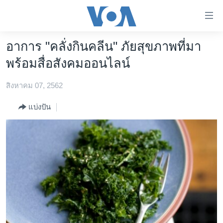
ลิ้งค์
เชื่อม
ต่อ
อาการ "คลั่งกินคลีน" ภัยสุขภาพที่มา
หน้าหลัก
ข้าม
พร้อมสื่อสังคมออนไลน์
ไป
โลก
เนื้อหา
สิงหาคม 07, 2562
เอเชีย
หลัก
สหรัฐฯ
ข้าม
แบ่งปัน
ไป
ไทย
หน้า
ธุรกิจ
หลัก
ข้าม
วิทยาศาสตร์
ไป
สังคมและสุขภาพ
ที่
การ
ไลฟ์สไตล์
ค้นหา
ตรวจสอบข่าว