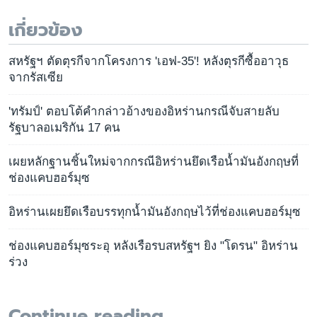
เกี่ยวข้อง
สหรัฐฯ ตัดตุรกีจากโครงการ 'เอฟ-35'! หลังตุรกีซื้ออาวุธ
จากรัสเซีย
'ทรัมป์' ตอบโต้คำกล่าวอ้างของอิหร่านกรณีจับสายลับ
รัฐบาลอเมริกัน 17 คน
เผยหลักฐานชิ้นใหม่จากกรณีอิหร่านยึดเรือน้ำมันอังกฤษที่
ช่องแคบฮอร์มุซ
อิหร่านเผยยึดเรือบรรทุกน้ำมันอังกฤษไว้ที่ช่องแคบฮอร์มุซ
ช่องแคบฮอร์มุซระอุ หลังเรือรบสหรัฐฯ ยิง "โดรน" อิหร่าน
ร่วง
Continue reading