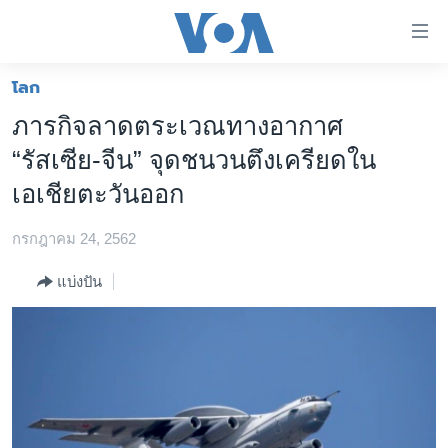
ลิ้งค์
เชื่อม
ต่อ
โลก
หน้าหลัก
ข้าม
ภารกิจลาดตระเวณทางอากาศ
ไป
โลก
“รัสเซีย-จีน” จุดชนวนตึงเครียดใน
เนื้อหา
เอเชีย
หลัก
เอเชียตะวันออก
สหรัฐฯ
ข้าม
ไป
กรกฎาคม 24, 2562
ไทย
หน้า
ธุรกิจ
แบ่งปัน
หลัก
ข้าม
วิทยาศาสตร์
ไป
สังคมและสุขภาพ
ที่
การ
ไลฟ์สไตล์
ค้นหา
ตรวจสอบข่าว