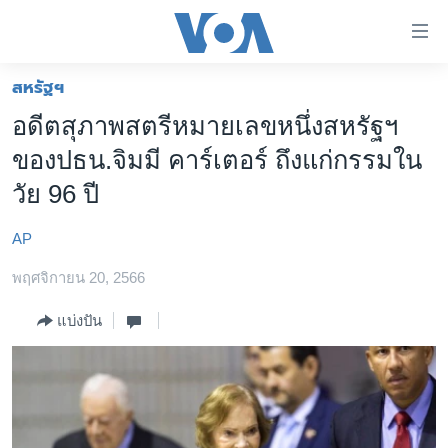
ลิ้งค์
เชื่อม
ต่อ
สหรัฐฯ
หน้าหลัก
ข้าม
อดีตสุภาพสตรีหมายเลขหนึ่งสหรัฐฯ
ไป
โลก
ของปธน.จิมมี คาร์เตอร์ ถึงแก่กรรมใน
เนื้อหา
เอเชีย
หลัก
วัย 96 ปี
สหรัฐฯ
ข้าม
ไป
AP
ไทย
หน้า
พฤศจิกายน 20, 2566
ธุรกิจ
หลัก
ข้าม
วิทยาศาสตร์
แบ่งปัน
ไป
สังคมและสุขภาพ
ที่
การ
ไลฟ์สไตล์
ค้นหา
ตรวจสอบข่าว