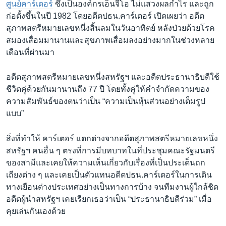
ศูนย์คาร์เตอร์
ซึ่งเป็นองค์กรเอ็นจีโอ ไม่แสวงผลกำไร และถูก
ก่อตั้งขึ้นในปี 1982 โดยอดีตปธน.คาร์เตอร์ เปิดเผยว่า อดีต
สุภาพสตรีหมายเลขหนึ่งสิ้นลมในวันอาทิตย์ หลังป่วยด้วยโรค
สมองเสื่อมมานานและสุขภาพเสื่อมลงอย่างมากในช่วงหลาย
เดือนที่ผ่านมา
อดีตสุภาพสตรีหมายเลขหนึ่งสหรัฐฯ และอดีตประธานาธิบดีใช้
ชีวิตคู่ด้วยกันมานานถึง 77 ปี โดยทั้งคู่ให้คำจำกัดความของ
ความสัมพันธ์ของตนว่าเป็น “ความเป็นหุ้นส่วนอย่างเต็มรูป
แบบ”
สิ่งที่ทำให้ คาร์เตอร์ แตกต่างจากอดีตสุภาพสตรีหมายเลขหนึ่ง
สหรัฐฯ คนอื่น ๆ ตรงที่การมีบทบาทในที่ประชุมคณะรัฐมนตรี
ของสามีและเคยให้ความเห็นเกี่ยวกับเรื่องที่เป็นประเด็นถก
เถียงต่าง ๆ และเคยเป็นตัวแทนอดีตปธน.คาร์เตอร์ในการเดิน
ทางเยือนต่างประเทศอย่างเป็นทางการบ้าง จนทีมงานผู้ใกล้ชิด
อดีตผู้นำสหรัฐฯ เคยเรียกเธอว่าเป็น “ประธานาธิบดีร่วม” เมื่อ
คุยเล่นกันเองด้วย